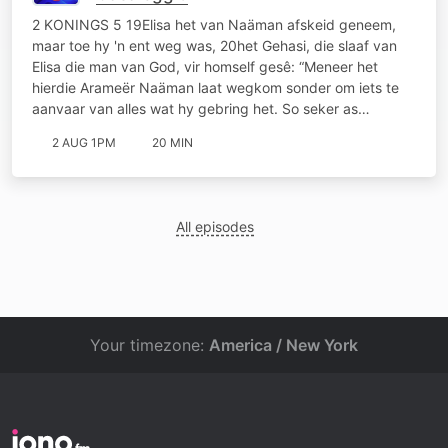
2 KONINGS 5 19Elisa het van Naäman afskeid geneem,
maar toe hy 'n ent weg was, 20het Gehasi, die slaaf van
Elisa die man van God, vir homself gesê: “Meneer het
hierdie Arameër Naäman laat wegkom sonder om iets te
aanvaar van alles wat hy gebring het. So seker as…
2 AUG 1PM
20 MIN
All episodes
Your timezone:
America / New York