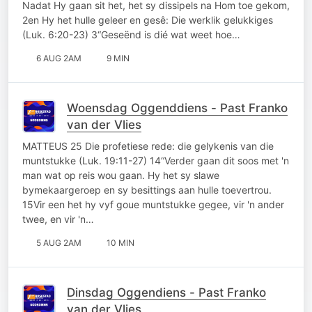
Nadat Hy gaan sit het, het sy dissipels na Hom toe gekom,
2en Hy het hulle geleer en gesê: Die werklik gelukkiges
(Luk. 6:20-23) 3“Geseënd is dié wat weet hoe…
6 AUG 2AM
9 MIN
Woensdag Oggenddiens - Past Franko
van der Vlies
MATTEUS 25 Die profetiese rede: die gelykenis van die
muntstukke (Luk. 19:11-27) 14“Verder gaan dit soos met 'n
man wat op reis wou gaan. Hy het sy slawe
bymekaargeroep en sy besittings aan hulle toevertrou.
15Vir een het hy vyf goue muntstukke gegee, vir 'n ander
twee, en vir 'n…
5 AUG 2AM
10 MIN
Dinsdag Oggendiens - Past Franko
van der Vlies