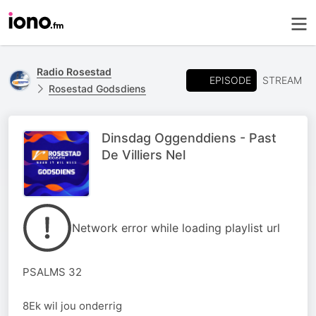
Radio Rosestad
EPISODE
STREAM
Rosestad Godsdiens
Dinsdag Oggenddiens - Past
De Villiers Nel
Network error while loading playlist url
PSALMS 32
8Ek wil jou onderrig