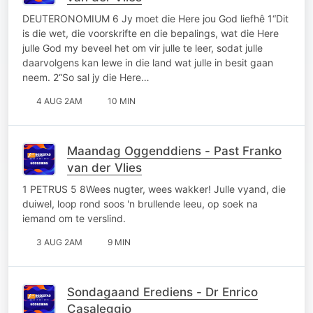
DEUTERONOMIUM 6 Jy moet die Here jou God liefhê 1“Dit
is die wet, die voorskrifte en die bepalings, wat die Here
julle God my beveel het om vir julle te leer, sodat julle
daarvolgens kan lewe in die land wat julle in besit gaan
neem. 2“So sal jy die Here…
4 AUG 2AM
10 MIN
Maandag Oggenddiens - Past Franko
van der Vlies
1 PETRUS 5 8Wees nugter, wees wakker! Julle vyand, die
duiwel, loop rond soos 'n brullende leeu, op soek na
iemand om te verslind.
3 AUG 2AM
9 MIN
Sondagaand Erediens - Dr Enrico
Casaleggio