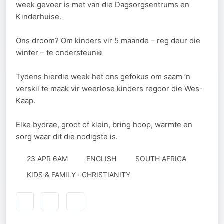
week gevoer is met van die Dagsorgsentrums en
Kinderhuise.
Ons droom? Om kinders vir 5 maande – reg deur die
winter – te ondersteun❄️
Tydens hierdie week het ons gefokus om saam ’n
verskil te maak vir weerlose kinders regoor die Wes-
Kaap.
Elke bydrae, groot of klein, bring hoop, warmte en
sorg waar dit die nodigste is.
23 APR 6AM
ENGLISH
SOUTH AFRICA
KIDS & FAMILY · CHRISTIANITY