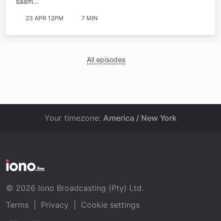
saam…
23 APR 12PM
7 MIN
All episodes
Your timezone:
America / New York
© 2026 Iono Broadcasting (Pty) Ltd.
Terms
|
Privacy
|
Cookie settings