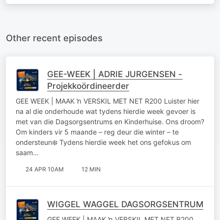
Other recent episodes
GEE-WEEK | ADRIE JURGENSEN -
Projekkoördineerder
GEE WEEK | MAAK ŉ VERSKIL MET NET R200 Luister hier
na al die onderhoude wat tydens hierdie week gevoer is
met van die Dagsorgsentrums en Kinderhuise. Ons droom?
Om kinders vir 5 maande – reg deur die winter – te
ondersteun❄️ Tydens hierdie week het ons gefokus om
saam…
24 APR 10AM
12 MIN
WIGGEL WAGGEL DAGSORGSENTRUM
GEE WEEK | MAAK ŉ VERSKIL MET NET R200