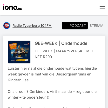
PODCAST
Radio Tygerberg 104FM
STREAM
GEE-WEEK | Onderhoude
GEE WEEK | MAAK ŉ VERSKIL MET
NET R200
Luister hier na al die onderhoude wat tydens hierdie
week gevoer is met van die Dagsorgsentrums en
Kinderhuise.
Ons droom? Om kinders vir 5 maande – reg deur die
winter – te ondersteun❄️