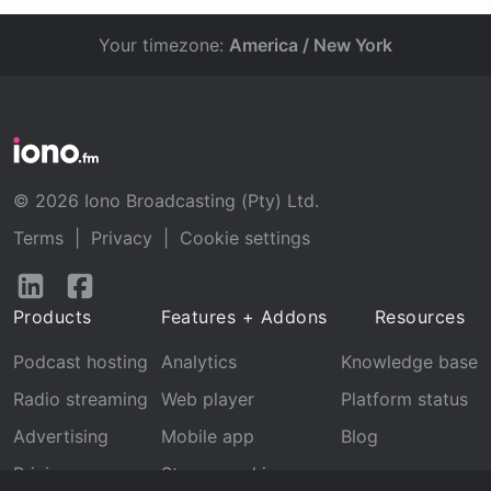
Your timezone:
America / New York
© 2026 Iono Broadcasting (Pty) Ltd.
Terms
|
Privacy
|
Cookie settings
Follow
Follow
us
us
Products
Features + Addons
Resources
on
on
LinkedIn
Facebook
Podcast hosting
Analytics
Knowledge base
Radio streaming
Web player
Platform status
Advertising
Mobile app
Blog
Pricing
Stream archive