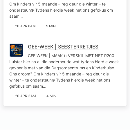
Om kinders vir 5 maande – reg deur die winter – te
ondersteun❄️ Tydens hierdie week het ons gefokus om
saam…
20 APR 8AM
9 MIN
GEE-WEEK | SEESTERRETJIES
GEE WEEK | MAAK ŉ VERSKIL MET NET R200
Luister hier na al die onderhoude wat tydens hierdie week
gevoer is met van die Dagsorgsentrums en Kinderhuise.
Ons droom? Om kinders vir 5 maande – reg deur die
winter – te ondersteun❄️ Tydens hierdie week het ons
gefokus om saam…
20 APR 3AM
4 MIN