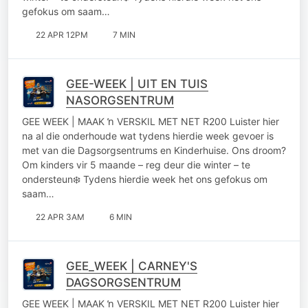
gefokus om saam…
22 APR 12PM
7 MIN
GEE-WEEK | UIT EN TUIS
NASORGSENTRUM
GEE WEEK | MAAK ŉ VERSKIL MET NET R200 Luister hier
na al die onderhoude wat tydens hierdie week gevoer is
met van die Dagsorgsentrums en Kinderhuise. Ons droom?
Om kinders vir 5 maande – reg deur die winter – te
ondersteun❄️ Tydens hierdie week het ons gefokus om
saam…
22 APR 3AM
6 MIN
GEE_WEEK | CARNEY'S
DAGSORGSENTRUM
GEE WEEK | MAAK ŉ VERSKIL MET NET R200 Luister hier