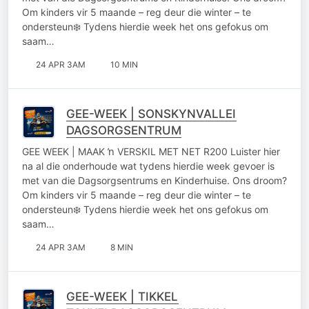
Om kinders vir 5 maande – reg deur die winter – te
ondersteun❄️ Tydens hierdie week het ons gefokus om
saam…
24 APR 3AM
10 MIN
GEE-WEEK | SONSKYNVALLEI
DAGSORGSENTRUM
GEE WEEK | MAAK ŉ VERSKIL MET NET R200 Luister hier
na al die onderhoude wat tydens hierdie week gevoer is
met van die Dagsorgsentrums en Kinderhuise. Ons droom?
Om kinders vir 5 maande – reg deur die winter – te
ondersteun❄️ Tydens hierdie week het ons gefokus om
saam…
24 APR 3AM
8 MIN
GEE-WEEK | TIKKEL