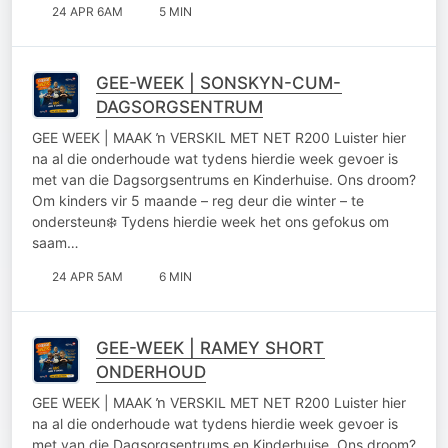
24 APR 6AM
5 MIN
GEE-WEEK | SONSKYN-CUM-
DAGSORGSENTRUM
GEE WEEK | MAAK ŉ VERSKIL MET NET R200 Luister hier
na al die onderhoude wat tydens hierdie week gevoer is
met van die Dagsorgsentrums en Kinderhuise. Ons droom?
Om kinders vir 5 maande – reg deur die winter – te
ondersteun❄️ Tydens hierdie week het ons gefokus om
saam…
24 APR 5AM
6 MIN
GEE-WEEK | RAMEY SHORT
ONDERHOUD
GEE WEEK | MAAK ŉ VERSKIL MET NET R200 Luister hier
na al die onderhoude wat tydens hierdie week gevoer is
met van die Dagsorgsentrums en Kinderhuise. Ons droom?