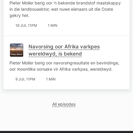
gekry
Pieter Moller berig oor 'n bekende brandstof maatskappy
in die landbousektor, wat nuwe eienaars uit die Ooste
gekry het.
16 JUL 11PM
1 MIN
Navorsing oor Afrika varkpes
wereldwyd, is bekend
Pieter Moller berig oor navorsingresultate en bevindinge,
oor moontlike oorsake vir Afrika varkpes, wereldwyd.
9 JUL 11PM
1 MIN
All episodes