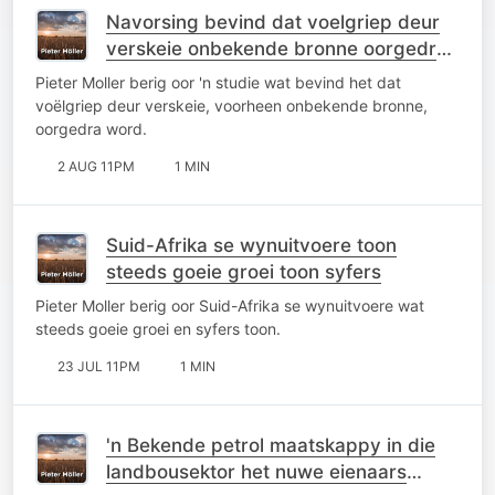
Navorsing bevind dat voelgriep deur
verskeie onbekende bronne oorgedra
word
Pieter Moller berig oor 'n studie wat bevind het dat
voëlgriep deur verskeie, voorheen onbekende bronne,
oorgedra word.
2 AUG 11PM
1 MIN
Suid-Afrika se wynuitvoere toon
steeds goeie groei toon syfers
Pieter Moller berig oor Suid-Afrika se wynuitvoere wat
steeds goeie groei en syfers toon.
23 JUL 11PM
1 MIN
'n Bekende petrol maatskappy in die
landbousektor het nuwe eienaars