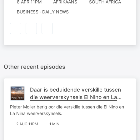
8 APR 11PM
AFRIKAANS
SOUTH AFRICA
BUSINESS · DAILY NEWS
Other recent episodes
Daar is beduidende verskille tussen
die weerverskynsels El Nino en La
Nina
Pieter Moller berig oor die verskille tussen die El Nino en
La Nina weerverskynsels.
2 AUG 11PM
1 MIN