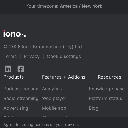
Your timezone:
America / New York
© 2026 Iono Broadcasting (Pty) Ltd.
Terms
|
Privacy
|
Cookie settings
Follow
Follow
us
us
Products
Features + Addons
Resources
on
on
LinkedIn
Facebook
Podcast hosting
Analytics
Knowledge base
Radio streaming
Web player
Platform status
Advertising
Mobile app
Blog
Pricing
Stream archive
Agree to storing cookies on your device.
Recognition