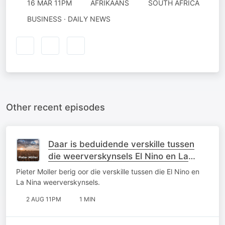
16 MAR 11PM
AFRIKAANS
SOUTH AFRICA
BUSINESS · DAILY NEWS
Other recent episodes
Daar is beduidende verskille tussen
die weerverskynsels El Nino en La
Nina
Pieter Moller berig oor die verskille tussen die El Nino en
La Nina weerverskynsels.
2 AUG 11PM
1 MIN