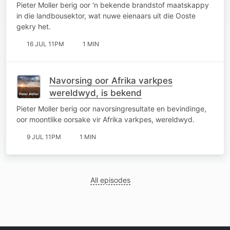
gekry
Pieter Moller berig oor 'n bekende brandstof maatskappy
in die landbousektor, wat nuwe eienaars uit die Ooste
gekry het.
16 JUL 11PM
1 MIN
Navorsing oor Afrika varkpes
wereldwyd, is bekend
Pieter Moller berig oor navorsingresultate en bevindinge,
oor moontlike oorsake vir Afrika varkpes, wereldwyd.
9 JUL 11PM
1 MIN
All episodes