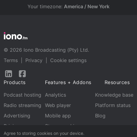
Your timezone:
America / New York
© 2026 Iono Broadcasting (Pty) Ltd.
Terms
|
Privacy
|
Cookie settings
Follow
Follow
us
us
Products
Features + Addons
Resources
on
on
LinkedIn
Facebook
Podcast hosting
Analytics
Knowledge base
Radio streaming
Web player
Platform status
Advertising
Mobile app
Blog
Pricing
Stream archive
Agree to storing cookies on your device.
Recognition