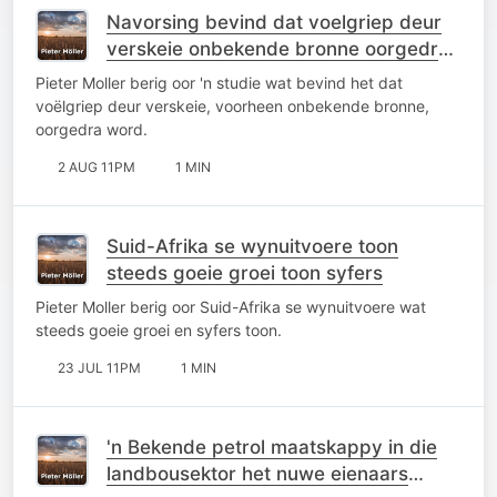
Navorsing bevind dat voelgriep deur
verskeie onbekende bronne oorgedra
word
Pieter Moller berig oor 'n studie wat bevind het dat
voëlgriep deur verskeie, voorheen onbekende bronne,
oorgedra word.
2 AUG 11PM
1 MIN
Suid-Afrika se wynuitvoere toon
steeds goeie groei toon syfers
Pieter Moller berig oor Suid-Afrika se wynuitvoere wat
steeds goeie groei en syfers toon.
23 JUL 11PM
1 MIN
'n Bekende petrol maatskappy in die
landbousektor het nuwe eienaars