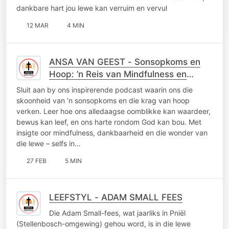
dankbare hart jou lewe kan verruim en vervul
12 MAR
4 MIN
ANSA VAN GEEST - Sonsopkoms en
Hoop: ’n Reis van Mindfulness en
Dankbaarheid
Sluit aan by ons inspirerende podcast waarin ons die
skoonheid van ’n sonsopkoms en die krag van hoop
verken. Leer hoe ons alledaagse oomblikke kan waardeer,
bewus kan leef, en ons harte rondom God kan bou. Met
insigte oor mindfulness, dankbaarheid en die wonder van
die lewe – selfs in…
27 FEB
5 MIN
LEEFSTYL - ADAM SMALL FEES
Die Adam Small-fees, wat jaarliks in Pniël
(Stellenbosch-omgewing) gehou word, is in die lewe