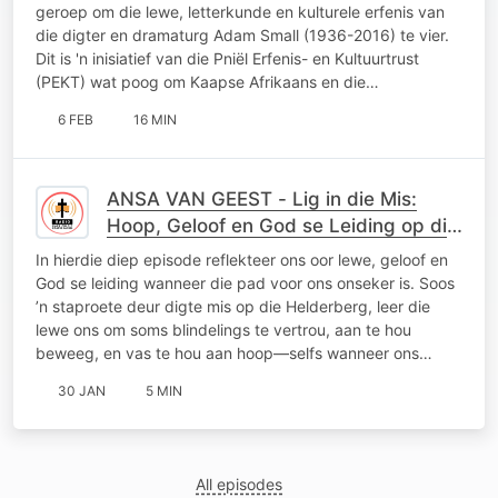
geroep om die lewe, letterkunde en kulturele erfenis van
die digter en dramaturg Adam Small (1936-2016) te vier.
Dit is 'n inisiatief van die Pniël Erfenis- en Kultuurtrust
(PEKT) wat poog om Kaapse Afrikaans en die…
6 FEB
16 MIN
ANSA VAN GEEST - Lig in die Mis:
Hoop, Geloof en God se Leiding op die
Onsekere Pad
In hierdie diep episode reflekteer ons oor lewe, geloof en
God se leiding wanneer die pad voor ons onseker is. Soos
’n staproete deur digte mis op die Helderberg, leer die
lewe ons om soms blindelings te vertrou, aan te hou
beweeg, en vas te hou aan hoop—selfs wanneer ons…
30 JAN
5 MIN
All episodes