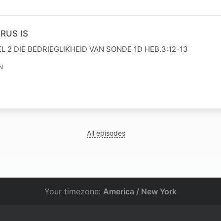
RUS IS
L 2 DIE BEDRIEGLIKHEID VAN SONDE 1D HEB.3:12-13
N
All episodes
Your timezone:
America / New York