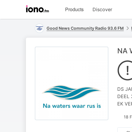
Visit
Products
Discover
iono.fm
homepage
Good News Community Radio 93.6 FM
NA 
DS JA
DEEL 
EK VE
18 