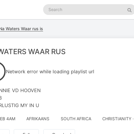
Search
podcasts
Se
Na Waters Waar rus is
WATERS WAAR RUS
Network error while loading playlist url
NNIE VD HOOVEN
3
RLUSTIG MY IN U
FEB 4AM
AFRIKAANS
SOUTH AFRICA
CHRISTIANITY 