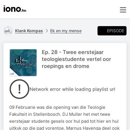
EPISODE
Klank Kompas
Ek en my mense
Ep. 28 - Twee eerstejaar
teologiestudente vertel oor
roepings en drome
Network error while loading playlist url
09 Februarie was die opening van die Teologie
Fakulteit in Stellenbosch. DJ Muller het met twee
eerstejaar studente gesels oor hul pad tot hier en hul
uitkyk op die pad vorentoe. Marnus Havenga deel ook