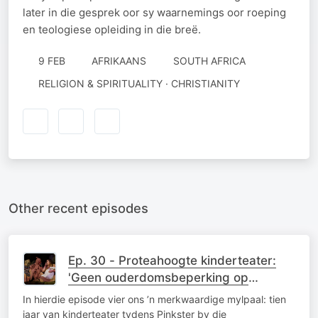
later in die gesprek oor sy waarnemings oor roeping
en teologiese opleiding in die breë.
9 FEB
AFRIKAANS
SOUTH AFRICA
RELIGION & SPIRITUALITY · CHRISTIANITY
Other recent episodes
Ep. 30 - Proteahoogte kinderteater:
'Geen ouderdomsbeperking op
verwondering nie'
In hierdie episode vier ons ’n merkwaardige mylpaal: tien
jaar van kinderteater tydens Pinkster by die