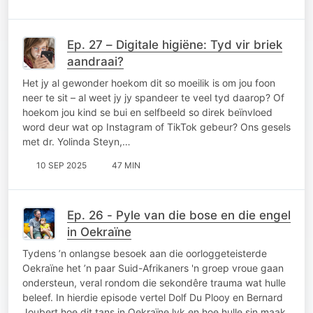
Ep. 27 – Digitale higiëne: Tyd vir briek
aandraai?
Het jy al gewonder hoekom dit so moeilik is om jou foon
neer te sit – al weet jy jy spandeer te veel tyd daarop? Of
hoekom jou kind se bui en selfbeeld so direk beïnvloed
word deur wat op Instagram of TikTok gebeur? Ons gesels
met dr. Yolinda Steyn,…
10 SEP 2025
47 MIN
Ep. 26 - Pyle van die bose en die engel
in Oekraïne
Tydens ’n onlangse besoek aan die oorloggeteisterde
Oekraïne het ’n paar Suid-Afrikaners 'n groep vroue gaan
ondersteun, veral rondom die sekondêre trauma wat hulle
beleef. In hierdie episode vertel Dolf Du Plooy en Bernard
Joubert hoe dit tans in Oekraïne lyk en hoe hulle sin maak