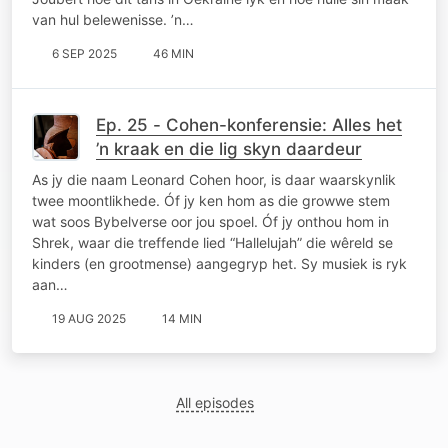
van hul belewenisse. ’n…
6 SEP 2025
46 MIN
Ep. 25 - Cohen-konferensie: Alles het
’n kraak en die lig skyn daardeur
As jy die naam Leonard Cohen hoor, is daar waarskynlik
twee moontlikhede. Óf jy ken hom as die growwe stem
wat soos Bybelverse oor jou spoel. Óf jy onthou hom in
Shrek, waar die treffende lied “Hallelujah” die wêreld se
kinders (en grootmense) aangegryp het. Sy musiek is ryk
aan…
19 AUG 2025
14 MIN
All episodes