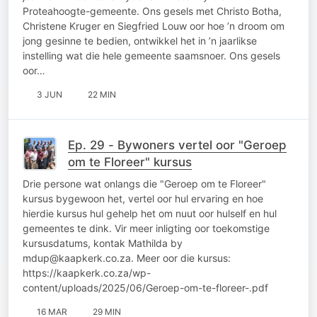
Proteahoogte-gemeente. Ons gesels met Christo Botha,
Christene Kruger en Siegfried Louw oor hoe ’n droom om
jong gesinne te bedien, ontwikkel het in ’n jaarlikse
instelling wat die hele gemeente saamsnoer. Ons gesels
oor…
3 JUN
22 MIN
Ep. 29 - Bywoners vertel oor "Geroep
om te Floreer" kursus
Drie persone wat onlangs die "Geroep om te Floreer"
kursus bygewoon het, vertel oor hul ervaring en hoe
hierdie kursus hul gehelp het om nuut oor hulself en hul
gemeentes te dink. Vir meer inligting oor toekomstige
kursusdatums, kontak Mathilda by
mdup@kaapkerk.co.za. Meer oor die kursus:
https://kaapkerk.co.za/wp-
content/uploads/2025/06/Geroep-om-te-floreer-.pdf
16 MAR
29 MIN