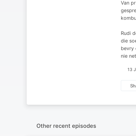
Van pr
gespre
kombui
Rudi d
die so
bevry 
nie ne
13 
Sh
Other recent episodes