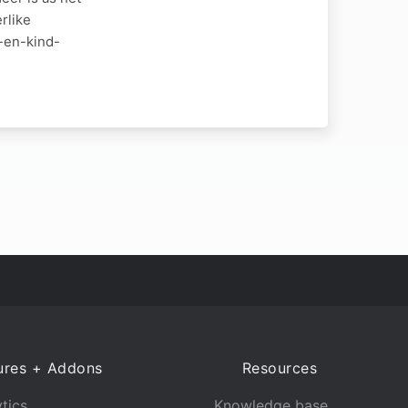
rlike
r-en-kind-
ures + Addons
Resources
tics
Knowledge base