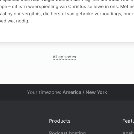
pe – dit is 'n weerspieëling van Christus se lewe in ons. Met ee
aat hy oor vergifnis, die herstel van gebroke verhoudings, oue
oed wat nodig…
All episodes
Your timezone:
America / New York
Products
Feat
Podcast hosting
Analy