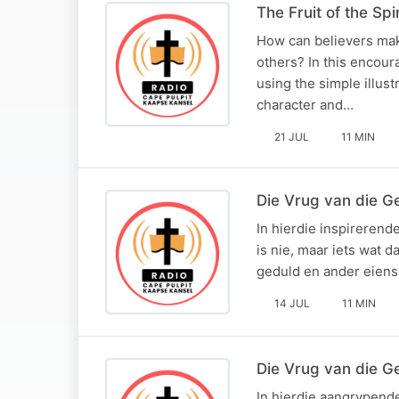
The Fruit of the Sp
How can believers make
others? In this encoura
using the simple illust
character and…
21 JUL
11 MIN
Die Vrug van die Ge
In hierdie inspirerend
is nie, maar iets wat 
geduld en ander eiens
14 JUL
11 MIN
Die Vrug van die G
In hierdie aangrypend