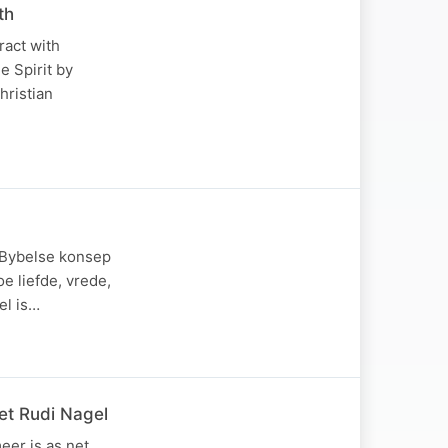
th
ract with
e Spirit by
hristian
n Bybelse konsep
e liefde, vrede,
el is…
et Rudi Nagel
eer is as net