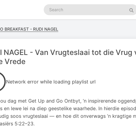
Search
podcasts
Se
GO BREAKFAST - RUDI NAGEL
 NAGEL - Van Vrugteslaai tot die Vrug 
e Vrede
Network error while loading playlist url
jou dag met Get Up and Go Ontbyt, ’n inspirerende oggen
s en lewe lei na diep geestelike waarhede. In hierdie episo
dig soos vrugteslaai — en hoe dit onverwags ’n kragtige m
lasiërs 5:22–23.