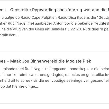
ees – Geestelike Rypwording soos 'n Vrug wat aan di
e praatjie op Radio Cape Pulpit en Radio Disa (tydens die "Get 
eker Rudi Nagel met aanbieder Anton oor die bekende "vrugtesla
na die vrug van die Gees uit Galasiërs 5:22-23. Rudi deel 'n pe
bruik dan…
ees – Maak Jou Binnenwereld die Mooiste Plek
de episode deel Rudi Nagel 'n diepgaande boodskap oor die bela
e innerlike ruimte waar ons gedagtes, emosies en geestelike le
rheid uit te spreek vir die eenvoudige seëninge van gesondhei
rop dat hierdie dinge…