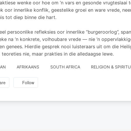
aktiese wenke oor hoe om ’n vars en gesonde vrugteslaai te
k oor innerlike konflik, geestelike groei en ware vrede, nee
s tot diep binne die hart.
eel persoonlike refleksies oor innerlike “burgeroorlog”, spa
eke na ’n konkrete, volhoubare vrede — nie ’n oppervlakkig
en genees. Hierdie gesprek nooi luisteraars uit om die Heili
t teoreties nie, maar prakties in die alledaagse lewe.
JAN
AFRIKAANS
SOUTH AFRICA
RELIGION & SPIRITU
are
Follow