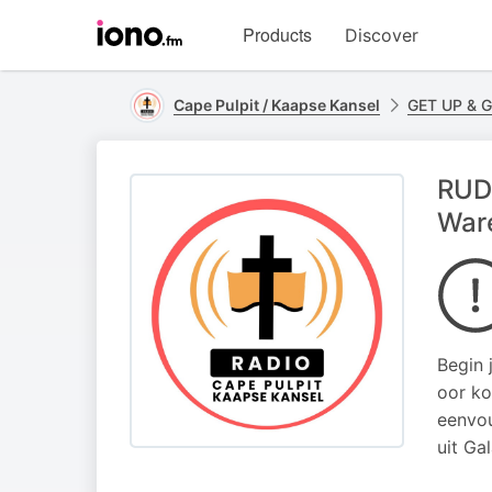
Visit
Products
Discover
iono.fm
homepage
Cape Pulpit / Kaapse Kansel
GET UP & 
RUDI
War
Begin 
oor ko
eenvou
uit Ga