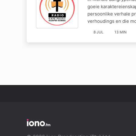
goeie karaktereienskap
persoonlike verhale pr
verhoudings en die m
8 JUL
13 MIN