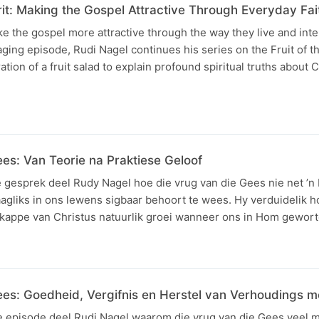
irit: Making the Gospel Attractive Through Everyday Fai
 the gospel more attractive through the way they live and inte
ging episode, Rudi Nagel continues his series on the Fruit of th
ration of a fruit salad to explain profound spiritual truths about C
es: Van Teorie na Praktiese Geloof
e gesprek deel Rudy Nagel hoe die vrug van die Gees nie net ’
daagliks in ons lewens sigbaar behoort te wees. Hy verduidelik ho
kappe van Christus natuurlik groei wanneer ons in Hom gewort
ees: Goedheid, Vergifnis en Herstel van Verhoudings m
e episode deel Rudi Nagel waarom die vrug van die Gees veel m