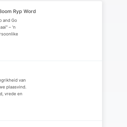
e Boom Ryp Word
Up and Go
ai" – 'n
rsoonlike
ngrikheid van
we plaasvind.
d, vrede en