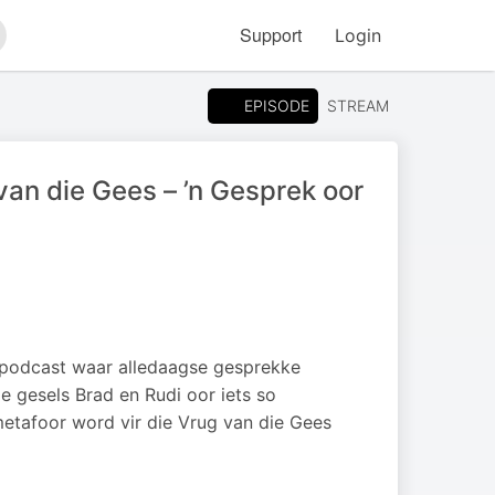
Support
Login
arch
EPISODE
STREAM
van die Gees – ’n Gesprek oor
dpodcast waar alledaagse gesprekke
de gesels Brad en Rudi oor iets so
etafoor word vir die Vrug van die Gees