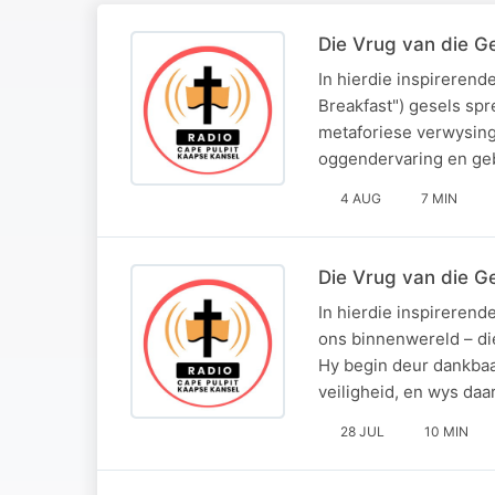
Die Vrug van die G
In hierdie inspirerend
Breakfast") gesels spr
metaforiese verwysing 
oggendervaring en ge
4 AUG
7 MIN
Die Vrug van die G
In hierdie inspireren
ons binnenwereld – di
Hy begin deur dankbaa
veiligheid, en wys daa
28 JUL
10 MIN