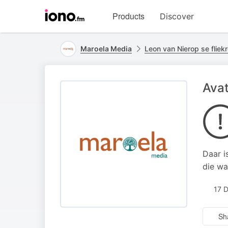
Visit
Products
Discover
iono.fm
homepage
Maroela Media
Leon van Nierop se fliek
Avat
Daar i
die wa
17 
Sh