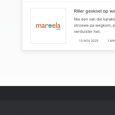
Riller geskoei op w
Nie een van die karakt
stroewe pa wegkom, pe
verduister het.
13 NOV 2025
1 MI