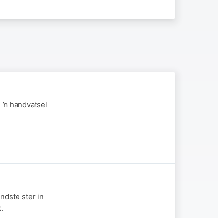
e ŉ handvatsel
ndste ster in
k.