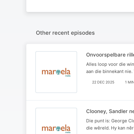
Other recent episodes
Onvoorspelbare rill
Alles loop voor die wi
aan die binnekant nie.
22 DEC 2025
1 MI
Clooney, Sandler n
Die punt is: George Cl
die wêreld. Hy kan nêre