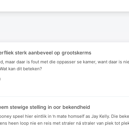
erfliek sterk aanbeveel op grootskerms
nd, maar daar is fout met die oppasser se kamer, want daar is ni
 Wat kan dit beteken?
N
eem stewige stelling in oor bekendheid
ooney speel hier eintlik in ŉ mate homself as Jay Kelly. Die beke
ns heen loop nie en reis met straler ná straler van plek tot ple