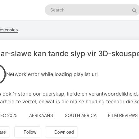
Search
podcasts
Se
resensies
ar-slawe kan tande slyp vir 3D-skousp
Network error while loading playlist url
s ook ŉ storie oor ouerskap, liefde en verantwoordelikheid
arheid te vertel, en wat is die ma se houding teenoor die s
DEC 2025
AFRIKAANS
SOUTH AFRICA
FILM REVIEWS 
are
Follow
Download