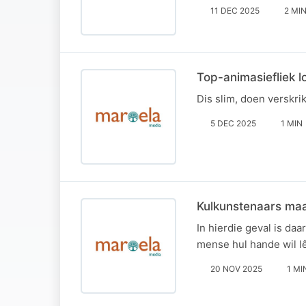
11 DEC 2025
2 MI
Top-animasiefliek 
Dis slim, doen verskri
5 DEC 2025
1 MIN
Kulkunstenaars maa
In hierdie geval is da
mense hul hande wil l
20 NOV 2025
1 MI