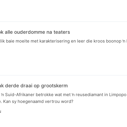
N
lok alle ouderdomme na teaters
klik baie moeite met karakterisering en leer die kroos boonop ŉ 
k derde draai op grootskerm
ar ŉ Suid-Afrikaner betrokke wat met ŉ reusediamant in Limpopo 
ê. Kan sy hoegenaamd vertrou word?
N