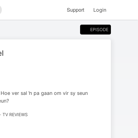
Support
Login
arch
EPISODE
el
. Hoe ver sal ŉ pa gaan om vir sy seun
eun?
· TV REVIEWS