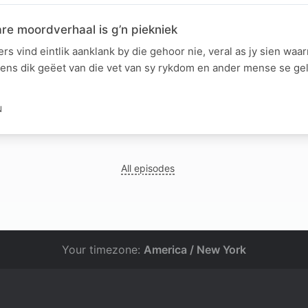
are moordverhaal is g’n piekniek
ers vind eintlik aanklank by die gehoor nie, veral as jy sien waa
ns dik geëet van die vet van sy rykdom en ander mense se gel
N
All episodes
Your timezone:
America / New York