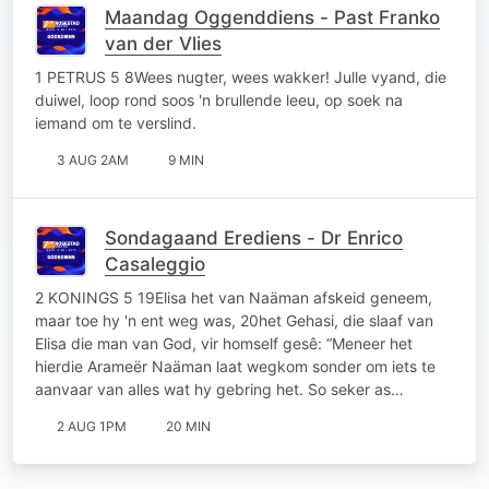
Maandag Oggenddiens - Past Franko
van der Vlies
1 PETRUS 5 8Wees nugter, wees wakker! Julle vyand, die
duiwel, loop rond soos 'n brullende leeu, op soek na
iemand om te verslind.
3 AUG 2AM
9 MIN
Sondagaand Erediens - Dr Enrico
Casaleggio
2 KONINGS 5 19Elisa het van Naäman afskeid geneem,
maar toe hy 'n ent weg was, 20het Gehasi, die slaaf van
Elisa die man van God, vir homself gesê: “Meneer het
hierdie Arameër Naäman laat wegkom sonder om iets te
aanvaar van alles wat hy gebring het. So seker as…
2 AUG 1PM
20 MIN