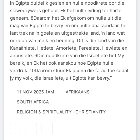
in Egipte duidelik gesien en hulle noodkrete oor die
slawedrywers gehoor. Ek het hulle lyding ter harte
geneem. 8Daarom het Ek afgekom om hulle uit die
mag van Egipte te bevry en om hulle daarvandaan te
laat trek na 'n goeie en uitgestrekte land, 'n land wat
oorloop van melk en heuning. Dit is die land van die
Kanaäniete, Hetiete, Amoriete, Feresiete, Hewiete en
Jebusiete. 9Die noodkrete van die Israeliete het My
bereik, en Ek het ook aanskou hoe Egipte hulle
verdruk. 10Daarom stuur Ek jou na die farao toe sodat
jy my volk, die Israeliete, uit Egipte kan bevry.”
11 NOV 2025 1AM
AFRIKAANS
SOUTH AFRICA
RELIGION & SPIRITUALITY · CHRISTIANITY