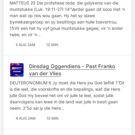
MATTEUS 25 Die profetiese rede: die gelykenis van die
muntstukke (Luk. 19:11-27) 14“Verder gaan dit soos met 'n
man wat op reis wou gaan. Hy het sy slawe
bymekaargeroep en sy besittings aan hulle toevertrou.
15Vir een het hy vyf goue muntstukke gegee, vir 'n ander
twee, en vir 'n…
5 AUG 2AM
10 MIN
Dinsdag Oggendiens - Past Franko
van der Vlies
DEUTERONOMIUM 6 Jy moet die Here jou God liefhê 1“Dit
is die wet, die voorskrifte en die bepalings, wat die Here
julle God my beveel het om vir julle te leer, sodat julle
daarvolgens kan lewe in die land wat julle in besit gaan
neem. 2“So sal jy die Here…
4 AUG 2AM
10 MIN