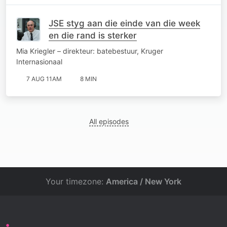
JSE styg aan die einde van die week
en die rand is sterker
Mia Kriegler – direkteur: batebestuur, Kruger
Internasionaal
7 AUG 11AM
8 MIN
All episodes
Your timezone:
America / New York