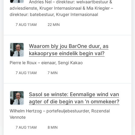
Andries Nel – direkteur: welvaartbestuur &
adviesdienste, Kruger Internasionaal & Mia Kriegler –
direkteur: batebestuur, Kruger Internasionaal
7 AUG 11AM
22 MIN
Waarom bly jou BarOne duur, as
kakaopryse eindelik begin val?
Pierre le Roux – eienaar, Sengi Kakao
7 AUG 11AM
7 MIN
Sasol se winste: Eenmalige wind van
agter of die begin van 'n ommekeer?
Wilhelm Hertzog – portefeuljebestuurder, Rozendal
Vennote
7 AUG 11AM
8 MIN