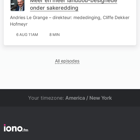
Meer en meer landbou-besighede
onder sakeredding
Andries Le Grange – direkteur: mededinging, Cliffe Dekker
Hofmeyr
6 AUG 11AM
8 MIN
All episodes
Your timezone:
America / New York