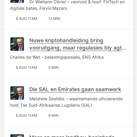
Dr Wiehann Olivier – vennoot & hoof: FinTech en
digitale bates, Forvis Mazars
6 AUG 11AM
12 MIN
Nuwe kriptohandleiding bring
vooruitgang, maar regulasies bly agter
die kurwe
Charles de Wet – belastingspesialis, ENS Afrika
6 AUG 11AM
5 MIN
Die SAL en Emirates gaan saamwerk
Matshela Seshibe – waarnemende uitvoerende
hoof, Die Suid-Afrikaanse Lugdiens (SAL)
6 AUG 11AM
9 MIN