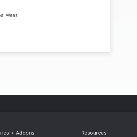
ees. Wees
ures + Addons
Resources