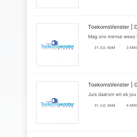
ToekomsVenster | 
Mag ons mense wees wat
31 JUL 6AM
3 MIN
ToekomsVenster | G
Juis daarom wil ek jou
31 JUL 6AM
4 MIN