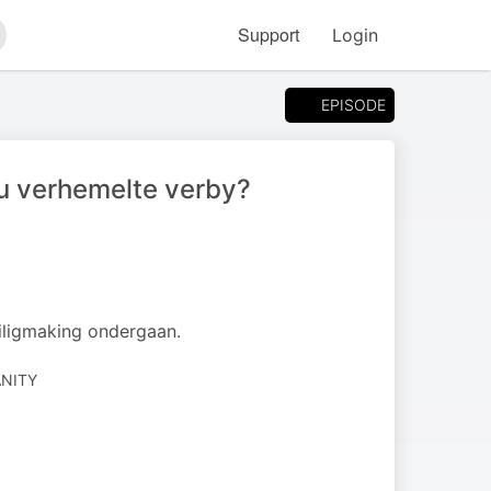
Support
Login
arch
EPISODE
u verhemelte verby?
iligmaking ondergaan.
ANITY