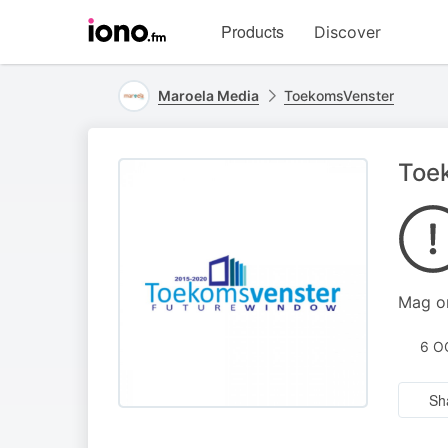
Visit
Products
Discover
iono.fm
homepage
Maroela Media
ToekomsVenster
Toek
Mag on
6 O
Sh