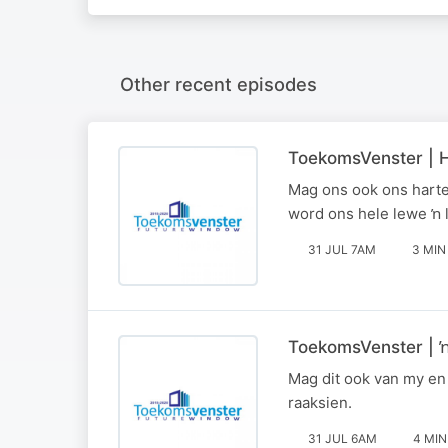
Other recent episodes
ToekomsVenster | H
Mag ons ook ons harte
word ons hele lewe ŉ li
31 JUL 7AM
3 MIN
ToekomsVenster | ŉ
Mag dit ook van my en
raaksien.
31 JUL 6AM
4 MIN