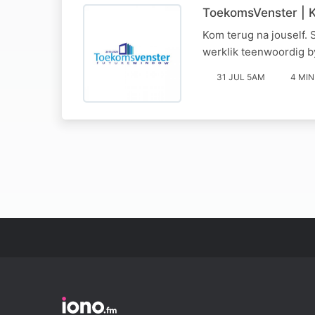
ToekomsVenster | 
Kom terug na jouself. 
werklik teenwoordig b
31 JUL 5AM
4 MIN