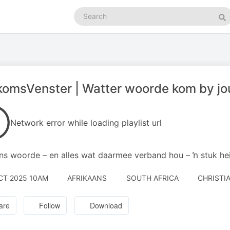
Search
podcasts
Se
omsVenster | Watter woorde kom by jo
Network error while loading playlist url
s woorde – en alles wat daarmee verband hou – ŉ stuk he
CT 2025 10AM
AFRIKAANS
SOUTH AFRICA
CHRISTI
are
Follow
Download