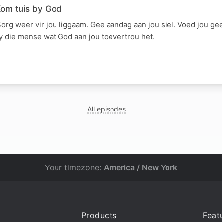
Kom tuis by God
Sorg weer vir jou liggaam. Gee aandag aan jou siel. Voed jou g
y die mense wat God aan jou toevertrou het.
All episodes
Your timezone:
America / New York
Products
Feat