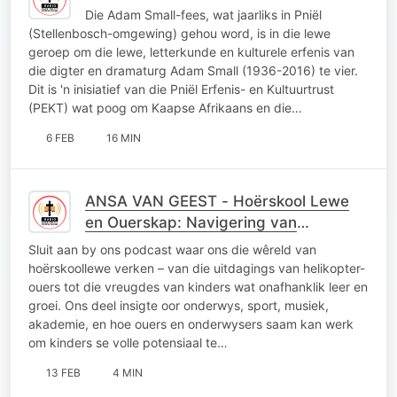
Die Adam Small-fees, wat jaarliks in Pniël
(Stellenbosch-omgewing) gehou word, is in die lewe
geroep om die lewe, letterkunde en kulturele erfenis van
die digter en dramaturg Adam Small (1936-2016) te vier.
Dit is 'n inisiatief van die Pniël Erfenis- en Kultuurtrust
(PEKT) wat poog om Kaapse Afrikaans en die…
6 FEB
16 MIN
ANSA VAN GEEST - Hoërskool Lewe
en Ouerskap: Navigering van
Helikopter-ouers en
Sluit aan by ons podcast waar ons die wêreld van
Kinderontwikkeling
hoërskoollewe verken – van die uitdagings van helikopter-
ouers tot die vreugdes van kinders wat onafhanklik leer en
groei. Ons deel insigte oor onderwys, sport, musiek,
akademie, en hoe ouers en onderwysers saam kan werk
om kinders se volle potensiaal te…
13 FEB
4 MIN