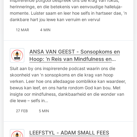
inspirerende potgooi bespreek ons die krag van fokus,
herinneringe, en die betekenis van eenvoudige halleluja-
momente. Luister saam en leer hoe selfs in hartseer dae, ’n
dankbare hart jou lewe kan verruim en vervul
12 MAR
4 MIN
ANSA VAN GEEST - Sonsopkoms en
Hoop: ’n Reis van Mindfulness en
Dankbaarheid
Sluit aan by ons inspirerende podcast waarin ons die
skoonheid van ’n sonsopkoms en die krag van hoop
verken. Leer hoe ons alledaagse oomblikke kan waardeer,
bewus kan leef, en ons harte rondom God kan bou. Met
insigte oor mindfulness, dankbaarheid en die wonder van
die lewe – selfs in…
27 FEB
5 MIN
LEEFSTYL - ADAM SMALL FEES