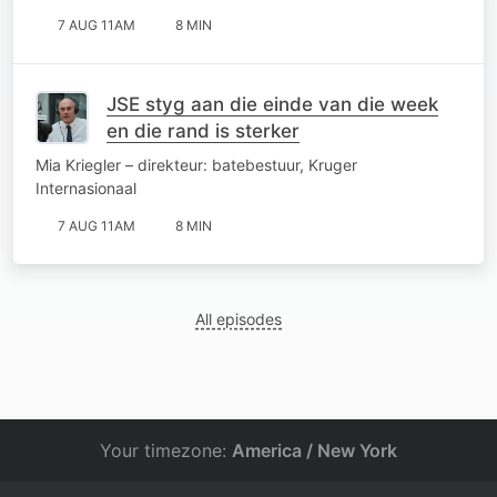
7 AUG 11AM
8 MIN
JSE styg aan die einde van die week
en die rand is sterker
Mia Kriegler – direkteur: batebestuur, Kruger
Internasionaal
7 AUG 11AM
8 MIN
All episodes
Your timezone:
America / New York