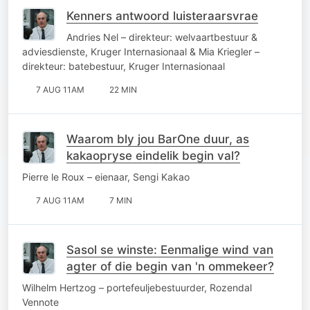
Kenners antwoord luisteraarsvrae
Andries Nel – direkteur: welvaartbestuur &
adviesdienste, Kruger Internasionaal & Mia Kriegler –
direkteur: batebestuur, Kruger Internasionaal
7 AUG 11AM
22 MIN
Waarom bly jou BarOne duur, as
kakaopryse eindelik begin val?
Pierre le Roux – eienaar, Sengi Kakao
7 AUG 11AM
7 MIN
Sasol se winste: Eenmalige wind van
agter of die begin van 'n ommekeer?
Wilhelm Hertzog – portefeuljebestuurder, Rozendal
Vennote