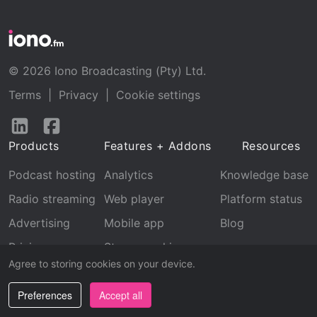
© 2026 Iono Broadcasting (Pty) Ltd.
Terms
|
Privacy
|
Cookie settings
Follow
Follow
us
us
Products
Features + Addons
Resources
on
on
LinkedIn
Facebook
Podcast hosting
Analytics
Knowledge base
Radio streaming
Web player
Platform status
Advertising
Mobile app
Blog
Pricing
Stream archive
Agree to storing cookies on your device.
Recognition
Preferences
Accept all