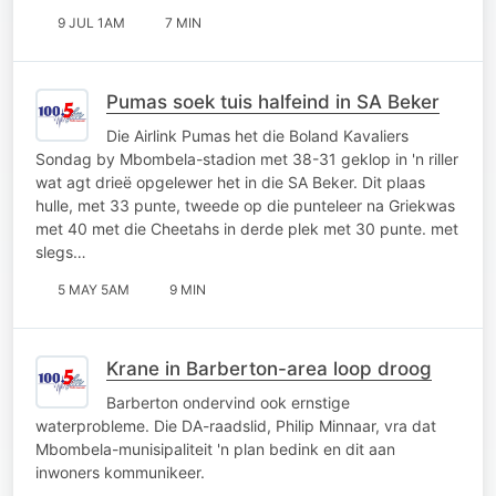
9 JUL 1AM
7 MIN
Pumas soek tuis halfeind in SA Beker
Die Airlink Pumas het die Boland Kavaliers
Sondag by Mbombela-stadion met 38-31 geklop in 'n riller
wat agt drieë opgelewer het in die SA Beker. Dit plaas
hulle, met 33 punte, tweede op die punteleer na Griekwas
met 40 met die Cheetahs in derde plek met 30 punte. met
slegs…
5 MAY 5AM
9 MIN
Krane in Barberton-area loop droog
Barberton ondervind ook ernstige
waterprobleme. Die DA-raadslid, Philip Minnaar, vra dat
Mbombela-munisipaliteit 'n plan bedink en dit aan
inwoners kommunikeer.