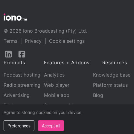
© 2026 Iono Broadcasting (Pty) Ltd.
Terms
|
Privacy
|
Cookie settings
Follow
Follow
us
us
Products
Features + Addons
Resources
on
on
LinkedIn
Facebook
Podcast hosting
Analytics
Knowledge base
Radio streaming
Web player
Platform status
Advertising
Mobile app
Blog
Pricing
Stream archive
Agree to storing cookies on your device.
Recognition
Preferences
Accept all