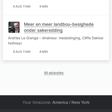
6 AUG 11AM
9 MIN
Meer en meer landbou-besighede
onder sakeredding
Andries Le Grange – direkteur: mededinging, Cliffe Dekker
Hofmeyr
6 AUG 11AM
8 MIN
All episodes
Your timezone:
America / New York