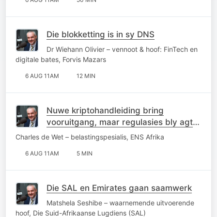
Die blokketting is in sy DNS
Dr Wiehann Olivier – vennoot & hoof: FinTech en
digitale bates, Forvis Mazars
6 AUG 11AM
12 MIN
Nuwe kriptohandleiding bring
vooruitgang, maar regulasies bly agter
die kurwe
Charles de Wet – belastingspesialis, ENS Afrika
6 AUG 11AM
5 MIN
Die SAL en Emirates gaan saamwerk
Matshela Seshibe – waarnemende uitvoerende
hoof, Die Suid-Afrikaanse Lugdiens (SAL)