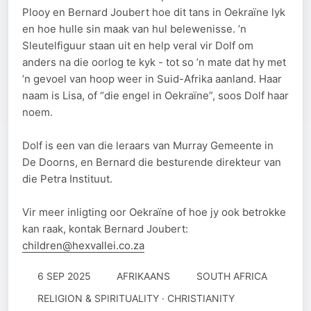
Plooy en Bernard Joubert hoe dit tans in Oekraïne lyk
en hoe hulle sin maak van hul belewenisse. ’n
Sleutelfiguur staan uit en help veral vir Dolf om
anders na die oorlog te kyk - tot so ’n mate dat hy met
’n gevoel van hoop weer in Suid-Afrika aanland. Haar
naam is Lisa, of “die engel in Oekraïne”, soos Dolf haar
noem.
Dolf is een van die leraars van Murray Gemeente in
De Doorns, en Bernard die besturende direkteur van
die Petra Instituut.
Vir meer inligting oor Oekraïne of hoe jy ook betrokke
kan raak, kontak Bernard Joubert:
children@hexvallei.co.za
6 SEP 2025
AFRIKAANS
SOUTH AFRICA
RELIGION & SPIRITUALITY · CHRISTIANITY