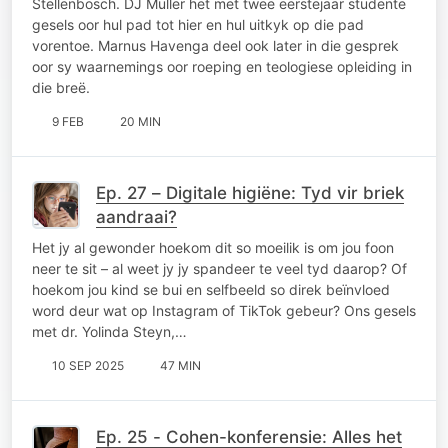
Stellenbosch. DJ Muller het met twee eerstejaar studente
gesels oor hul pad tot hier en hul uitkyk op die pad
vorentoe. Marnus Havenga deel ook later in die gesprek
oor sy waarnemings oor roeping en teologiese opleiding in
die breë.
9 FEB
20 MIN
Ep. 27 – Digitale higiëne: Tyd vir briek
aandraai?
Het jy al gewonder hoekom dit so moeilik is om jou foon
neer te sit – al weet jy jy spandeer te veel tyd daarop? Of
hoekom jou kind se bui en selfbeeld so direk beïnvloed
word deur wat op Instagram of TikTok gebeur? Ons gesels
met dr. Yolinda Steyn,…
10 SEP 2025
47 MIN
Ep. 25 - Cohen-konferensie: Alles het