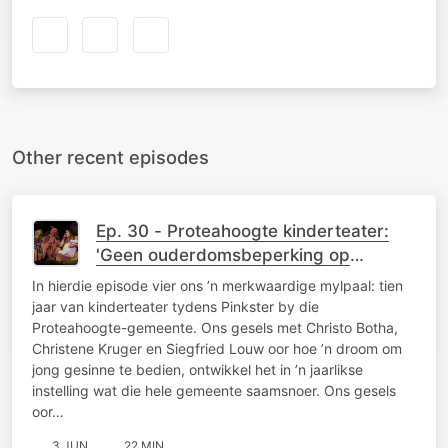
Other recent episodes
Ep. 30 - Proteahoogte kinderteater:
'Geen ouderdomsbeperking op
verwondering nie'
In hierdie episode vier ons ’n merkwaardige mylpaal: tien
jaar van kinderteater tydens Pinkster by die
Proteahoogte-gemeente. Ons gesels met Christo Botha,
Christene Kruger en Siegfried Louw oor hoe ’n droom om
jong gesinne te bedien, ontwikkel het in ’n jaarlikse
instelling wat die hele gemeente saamsnoer. Ons gesels
oor…
3 JUN
22 MIN