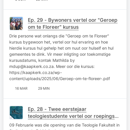
Ep. 29 - Bywoners vertel oor "Geroep
om te Floreer" kursus
Drie persone wat onlangs die "Geroep om te Floreer"
kursus bygewoon het, vertel oor hul ervaring en hoe
hierdie kursus hul gehelp het om nuut oor hulself en hul
gemeentes te dink. Vir meer inligting oor toekomstige
kursusdatums, kontak Mathilda by
mdup@kaapkerk.co.za. Meer oor die kursus:
https://kaapkerk.co.za/wp-
content/uploads/2025/06/Geroep-om-te-floreer-.pdf
16 MAR
29 MIN
Ep. 28 - Twee eerstejaar
teologiestudente vertel oor roepings
en drome
09 Februarie was die opening van die Teologie Fakulteit in