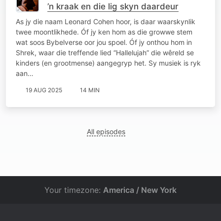
’n kraak en die lig skyn daardeur
As jy die naam Leonard Cohen hoor, is daar waarskynlik
twee moontlikhede. Óf jy ken hom as die growwe stem
wat soos Bybelverse oor jou spoel. Óf jy onthou hom in
Shrek, waar die treffende lied “Hallelujah” die wêreld se
kinders (en grootmense) aangegryp het. Sy musiek is ryk
aan…
19 AUG 2025
14 MIN
All episodes
Your timezone:
America / New York