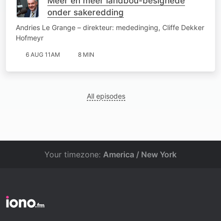
Meer en meer landbou-besighede
onder sakeredding
Andries Le Grange – direkteur: mededinging, Cliffe Dekker
Hofmeyr
6 AUG 11AM
8 MIN
All episodes
Your timezone:
America / New York