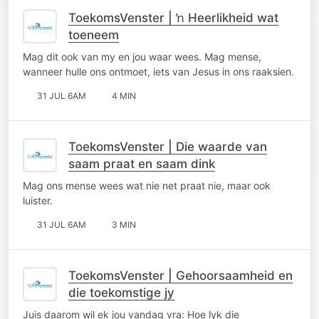
ToekomsVenster | ŉ Heerlikheid wat
toeneem
Mag dit ook van my en jou waar wees. Mag mense,
wanneer hulle ons ontmoet, iets van Jesus in ons raaksien.
31 JUL 6AM
4 MIN
ToekomsVenster | Die waarde van
saam praat en saam dink
Mag ons mense wees wat nie net praat nie, maar ook
luister.
31 JUL 6AM
3 MIN
ToekomsVenster | Gehoorsaamheid en
die toekomstige jy
Juis daarom wil ek jou vandag vra: Hoe lyk die