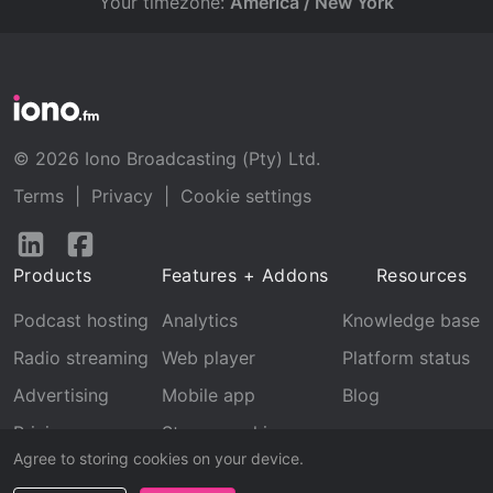
Your timezone:
America / New York
© 2026 Iono Broadcasting (Pty) Ltd.
Terms
|
Privacy
|
Cookie settings
Follow
Follow
us
us
Products
Features + Addons
Resources
on
on
LinkedIn
Facebook
Podcast hosting
Analytics
Knowledge base
Radio streaming
Web player
Platform status
Advertising
Mobile app
Blog
Pricing
Stream archive
Agree to storing cookies on your device.
Recognition