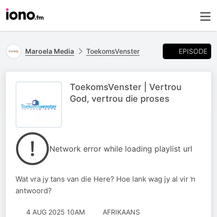
EPISODE
Maroela Media
ToekomsVenster
ToekomsVenster | Vertrou
God, vertrou die proses
Network error while loading playlist url
Wat vra jy tans van die Here? Hoe lank wag jy al vir ŉ
antwoord?
4 AUG 2025 10AM
AFRIKAANS