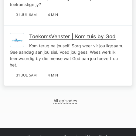
toekomstige jy?
31 JUL 6AM
4 MIN
ToekomsVenster | Kom tuis by God
Kom terug na jouself. Sorg weer vir jou liggaam.
Gee aandag aan jou siel. Voed jou gees. Wees werklik
teenwoordig by die mense wat God aan jou toevertrou
het.
31 JUL 5AM
4 MIN
All episodes