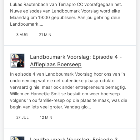
Lukas Rautenbach van Terrapro CC voorafgegaan het.
Nuwe episodes van Landboumark Voorslag word elke
Maandag om 19:00 gepubliseer. Aan jou gebring deur
Landboumark,…
3 AUG
21 MIN
Landboumark Voorslag: Episode 4 -
Affieplaas Boerseep
In episode 4 van Landboumark Voorslag hoor ons van ՚n
onderneming wat nie net outentieke plaasprodukte
vervaardig nie, maar ook ander entrepreneurs bemagtig.
Willem en Hannetjie Smit se besluit om weer boerseep
volgens ՚n ou familie-resep op die plaas te maak, was die
begin van iets veel groter. Vandag glo…
27 JUL
12 MIN
Landboumark Voorslag: Episode 3 -