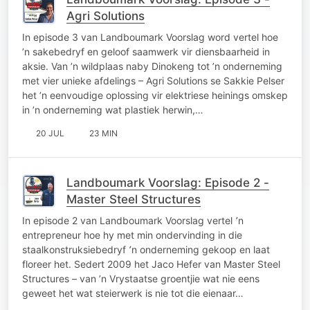
Agri Solutions
In episode 3 van Landboumark Voorslag word vertel hoe
’n sakebedryf en geloof saamwerk vir diensbaarheid in
aksie. Van ’n wildplaas naby Dinokeng tot ’n onderneming
met vier unieke afdelings – Agri Solutions se Sakkie Pelser
het ’n eenvoudige oplossing vir elektriese heinings omskep
in ’n onderneming wat plastiek herwin,…
20 JUL
23 MIN
Landboumark Voorslag: Episode 2 -
Master Steel Structures
In episode 2 van Landboumark Voorslag vertel ՚n
entrepreneur hoe hy met min ondervinding in die
staalkonstruksiebedryf ՚n onderneming gekoop en laat
floreer het. Sedert 2009 het Jaco Hefer van Master Steel
Structures – van ’n Vrystaatse groentjie wat nie eens
geweet het wat steierwerk is nie tot die eienaar…