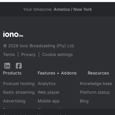
Your timezone:
America / New York
© 2026 Iono Broadcasting (Pty) Ltd.
Terms
|
Privacy
|
Cookie settings
Follow
Follow
us
us
Products
Features + Addons
Resources
on
on
LinkedIn
Facebook
Podcast hosting
Analytics
Knowledge base
Radio streaming
Web player
Platform status
Advertising
Mobile app
Blog
Pricing
Stream archive