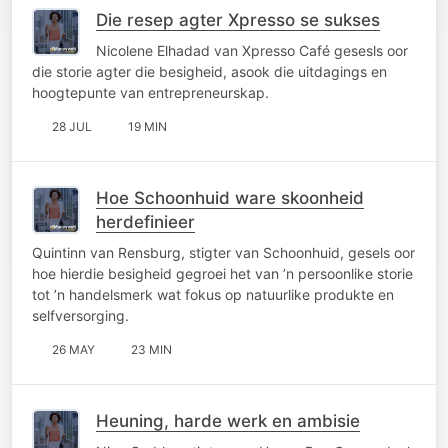
Die resep agter Xpresso se sukses
Nicolene Elhadad van Xpresso Café gesesls oor
die storie agter die besigheid, asook die uitdagings en
hoogtepunte van entrepreneurskap.
28 JUL
19 MIN
Hoe Schoonhuid ware skoonheid
herdefinieer
Quintinn van Rensburg, stigter van Schoonhuid, gesels oor
hoe hierdie besigheid gegroei het van ’n persoonlike storie
tot ’n handelsmerk wat fokus op natuurlike produkte en
selfversorging.
26 MAY
23 MIN
Heuning, harde werk en ambisie