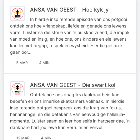
ANSA VAN GEEST - Hoe kyk jy
In hierdie inspirerende episode van ons potgooi
ontdek ons hoe vriendskap, liefde en genade ons lewens
vorm. Luister na die storie van ‘n ou skoolvriend, die impak
van moed en insig, en hoe ons, ons kinders en eie lewens
kan lei met begrip, respek en wysheid. Hierdie gesprek
gaan oor…
5 MAR
4 MIN
ANSA VAN GEEST - Die swart kol
Ontdek hoe ons daagliks dankbaarheid kan
beoefen en ons innerlike skatkamers volmaak. In hierdie
inspirerende potgooi bespreek ons die krag van fokus,
herinneringe, en die betekenis van eenvoudige halleluja-
momente. Luister saam en leer hoe selfs in hartseer dae, ’n
dankbare hart jou lewe kan verruim en vervul
12 MAR
4 MIN