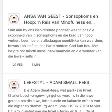
ANSA VAN GEEST - Sonsopkoms en
Hoop: ’n Reis van Mindfulness en
Dankbaarheid
Sluit aan by ons inspirerende podcast waarin ons die
skoonheid van ’n sonsopkoms en die krag van hoop
verken. Leer hoe ons alledaagse oomblikke kan waardeer,
bewus kan leef, en ons harte rondom God kan bou. Met
insigte oor mindfulness, dankbaarheid en die wonder van
die lewe – selfs in…
27 FEB
5 MIN
LEEFSTYL - ADAM SMALL FEES
Die Adam Small-fees, wat jaarliks in Pniël
(Stellenbosch-omgewing) gehou word, is in die lewe
geroep om die lewe, letterkunde en kulturele erfenis van
die digter en dramaturg Adam Small (1936-2016) te vier.
Dit is 'n inisiatief van die Pniël Erfenis- en Kultuurtrust