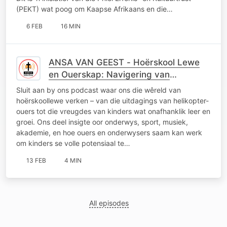
(PEKT) wat poog om Kaapse Afrikaans en die…
6 FEB
16 MIN
ANSA VAN GEEST - Hoërskool Lewe
en Ouerskap: Navigering van
Helikopter-ouers en
Sluit aan by ons podcast waar ons die wêreld van
Kinderontwikkeling
hoërskoollewe verken – van die uitdagings van helikopter-
ouers tot die vreugdes van kinders wat onafhanklik leer en
groei. Ons deel insigte oor onderwys, sport, musiek,
akademie, en hoe ouers en onderwysers saam kan werk
om kinders se volle potensiaal te…
13 FEB
4 MIN
All episodes