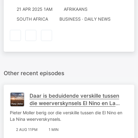
21 APR 2025 1AM
AFRIKAANS
SOUTH AFRICA
BUSINESS · DAILY NEWS
Other recent episodes
Daar is beduidende verskille tussen
die weerverskynsels El Nino en La
Nina
Pieter Moller berig oor die verskille tussen die El Nino en
La Nina weerverskynsels.
2 AUG 11PM
1 MIN