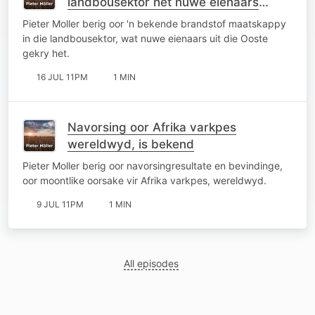
landbousektor het nuwe eienaars
gekry
Pieter Moller berig oor 'n bekende brandstof maatskappy
in die landbousektor, wat nuwe eienaars uit die Ooste
gekry het.
16 JUL 11PM
1 MIN
Navorsing oor Afrika varkpes
wereldwyd, is bekend
Pieter Moller berig oor navorsingresultate en bevindinge,
oor moontlike oorsake vir Afrika varkpes, wereldwyd.
9 JUL 11PM
1 MIN
All episodes