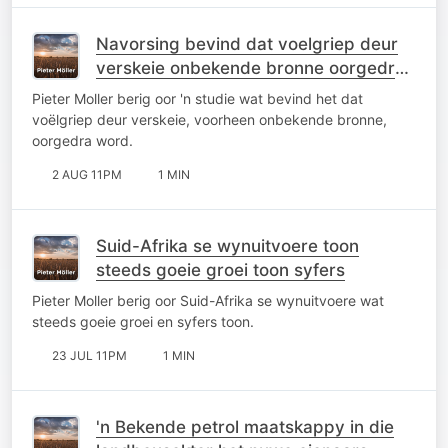
Navorsing bevind dat voelgriep deur
verskeie onbekende bronne oorgedra
word
Pieter Moller berig oor 'n studie wat bevind het dat
voëlgriep deur verskeie, voorheen onbekende bronne,
oorgedra word.
2 AUG 11PM
1 MIN
Suid-Afrika se wynuitvoere toon
steeds goeie groei toon syfers
Pieter Moller berig oor Suid-Afrika se wynuitvoere wat
steeds goeie groei en syfers toon.
23 JUL 11PM
1 MIN
'n Bekende petrol maatskappy in die