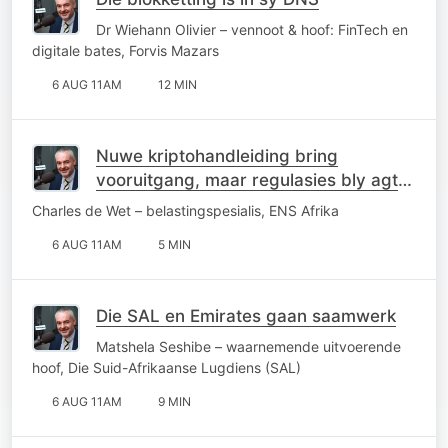
Dr Wiehann Olivier – vennoot & hoof: FinTech en
digitale bates, Forvis Mazars
6 AUG 11AM
12 MIN
Nuwe kriptohandleiding bring
vooruitgang, maar regulasies bly agter
die kurwe
Charles de Wet – belastingspesialis, ENS Afrika
6 AUG 11AM
5 MIN
Die SAL en Emirates gaan saamwerk
Matshela Seshibe – waarnemende uitvoerende
hoof, Die Suid-Afrikaanse Lugdiens (SAL)
6 AUG 11AM
9 MIN