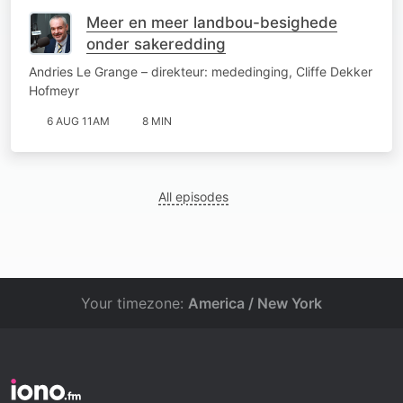
Meer en meer landbou-besighede
onder sakeredding
Andries Le Grange – direkteur: mededinging, Cliffe Dekker
Hofmeyr
6 AUG 11AM
8 MIN
All episodes
Your timezone:
America / New York