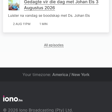
Gedagte vir die dag met Johan Els 3
Augustus 2026
Luister na vandag se boodskap met Ds. Johan Els
2 AUG 11PM
1 MIN
All episodes
Your timezone:
America / New York
© 2026 Iono Broadcasting (Pty) Ltd.