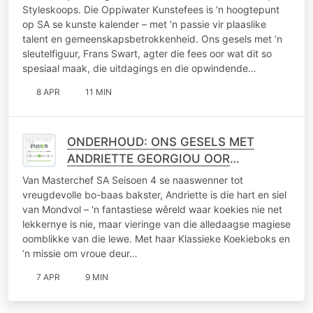
Styleskoops. Die Oppiwater Kunstefees is ’n hoogtepunt
op SA se kunste kalender – met ’n passie vir plaaslike
talent en gemeenskapsbetrokkenheid. Ons gesels met ’n
sleutelfiguur, Frans Swart, agter die fees oor wat dit so
spesiaal maak, die uitdagings en die opwindende…
8 APR
11 MIN
ONDERHOUD: ONS GESELS MET
ANDRIETTE GEORGIOU OOR
MONDVOL
Van Masterchef SA Seisoen 4 se naaswenner tot
vreugdevolle bo-baas bakster, Andriette is die hart en siel
van Mondvol – ‘n fantastiese wêreld waar koekies nie net
lekkernye is nie, maar vieringe van die alledaagse magiese
oomblikke van die lewe. Met haar Klassieke Koekieboks en
‘n missie om vroue deur…
7 APR
9 MIN