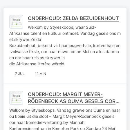
ONDERHOUD: ZELDA BEZUIDENHOUT
Welkom by Styleskoops, waar Suid-
Afrikaanse talent en kultuur ontmoet. Vandag gesels ons m
et skrywer Zelda
Bezuidenhout, bekend vir haar jeugverhale, kortverhale en
volwasse fiksie, oor haar nuwe roman Mei en alles daarna
en oor haar reis as skrywer in
die Afrikaanse literêre wêreld
7 JUL
11 MIN
ONDERHOUD: MARGIT MEYER-
RÖDENBECK AS OUMA GESELS OOR
HAAR NUWE KOMEDIE-VERTONING
Welkom by Styleskoops. Vandag grawe ons Ouma en haar
ou koeie uit die sloot – Margit Meyer-Rödenbeck gesels
oor haar komedie-vertoning by Mannah
Konferensiesentrum in Kempton Park op Sondag 24 Mei