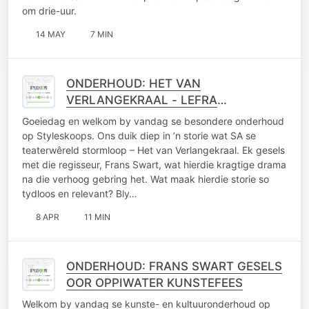
om drie-uur.
14 MAY
7 MIN
ONDERHOUD: HET VAN
VERLANGEKRAAL - LEFRA
PRODUKSIES
Goeiedag en welkom by vandag se besondere onderhoud
op Styleskoops. Ons duik diep in ’n storie wat SA se
teaterwêreld stormloop – Het van Verlangekraal. Ek gesels
met die regisseur, Frans Swart, wat hierdie kragtige drama
na die verhoog gebring het. Wat maak hierdie storie so
tydloos en relevant? Bly…
8 APR
11 MIN
ONDERHOUD: FRANS SWART GESELS
OOR OPPIWATER KUNSTEFEES
Welkom by vandag se kunste- en kultuuronderhoud op