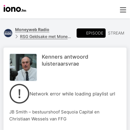
Moneyweb Radio
EPISODE
STREAM
RSG Geldsake met Moneyweb
Kenners antwoord
luisteraarsvrae
Network error while loading playlist url
JB Smith – bestuurshoof Sequoia Capital en
Christiaan Wessels van FFG