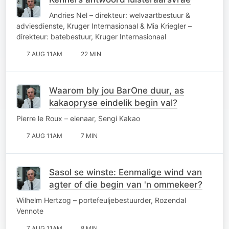
Andries Nel – direkteur: welvaartbestuur &
adviesdienste, Kruger Internasionaal & Mia Kriegler –
direkteur: batebestuur, Kruger Internasionaal
7 AUG 11AM
22 MIN
Waarom bly jou BarOne duur, as
kakaopryse eindelik begin val?
Pierre le Roux – eienaar, Sengi Kakao
7 AUG 11AM
7 MIN
Sasol se winste: Eenmalige wind van
agter of die begin van 'n ommekeer?
Wilhelm Hertzog – portefeuljebestuurder, Rozendal
Vennote
7 AUG 11AM
8 MIN