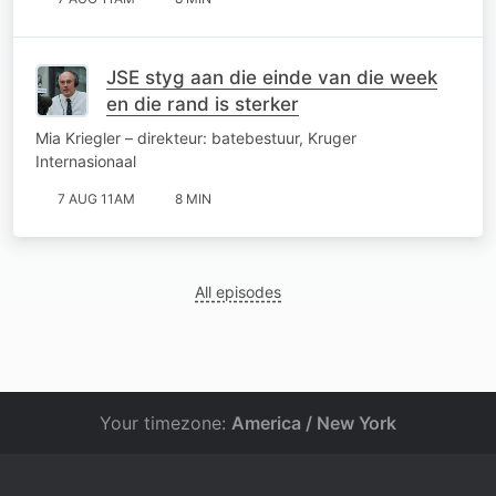
JSE styg aan die einde van die week
en die rand is sterker
Mia Kriegler – direkteur: batebestuur, Kruger
Internasionaal
7 AUG 11AM
8 MIN
All episodes
Your timezone:
America / New York