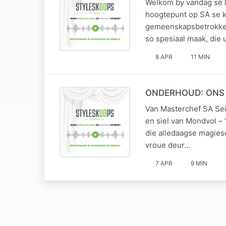
Welkom by vandag se k
hoogtepunt op SA se ku
gemeenskapsbetrokkenhe
so spesiaal maak, die
8 APR
11 MIN
ONDERHOUD: ONS 
Van Masterchef SA Sei
en siel van Mondvol – 
die alledaagse magies
vroue deur…
7 APR
9 MIN