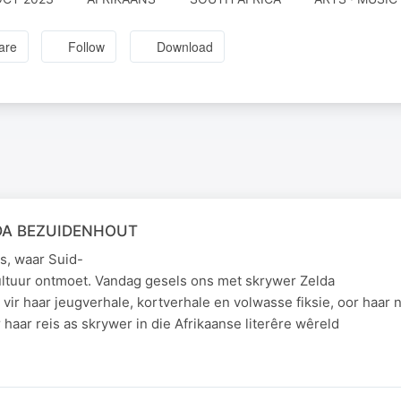
are
Follow
Download
DA BEZUIDENHOUT
s, waar Suid-
kultuur ontmoet. Vandag gesels ons met skrywer Zelda
vir haar jeugverhale, kortverhale en volwasse fiksie, oor haa
 haar reis as skrywer in die Afrikaanse literêre wêreld