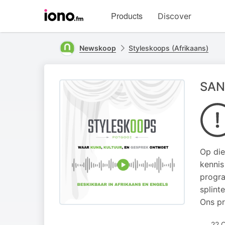
Visit
Products
Discover
iono.fm
homepage
Newskoop
Styleskoops (Afrikaans)
SAN
Op die
kennis
progra
splint
Ons pr
22 