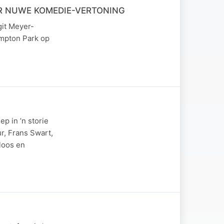
R NUWE KOMEDIE-VERTONING
git Meyer-
mpton Park op
 in ’n storie
r, Frans Swart,
loos en