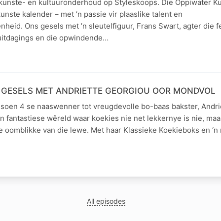
unste- en kultuuronderhoud op Styleskoops. Die Oppiwater Kun
nste kalender – met ’n passie vir plaaslike talent en
id. Ons gesels met ’n sleutelfiguur, Frans Swart, agter die fe
 uitdagings en die opwindende…
GESELS MET ANDRIETTE GEORGIOU OOR MONDVOL
soen 4 se naaswenner tot vreugdevolle bo-baas bakster, Andriet
‘n fantastiese wêreld waar koekies nie net lekkernye is nie, maa
e oomblikke van die lewe. Met haar Klassieke Koekieboks en ‘n
All episodes