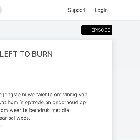
Support
Login
arch
EPISODE
 LEFT TO BURN
e jongste nuwe talente om vinnig van
 wat hom ‘n optrede en onderhoud op
 om weer te beïndruk met die
ar sal wees.
.