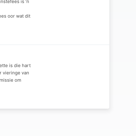
stefees is ’n
es oor wat dit
te is die hart
r vieringe van
 missie om