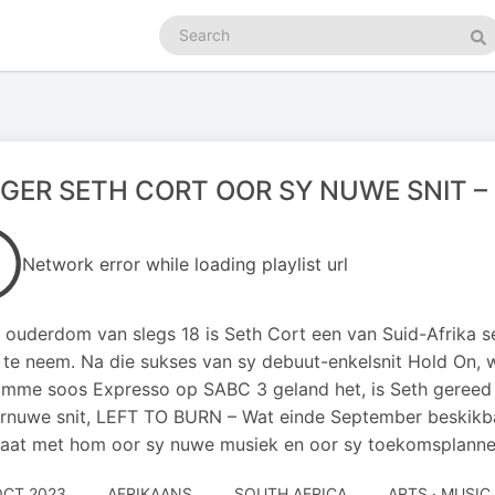
Search
podcasts
Se
GER SETH CORT OOR SY NUWE SNIT –
Network error while loading playlist url
 ouderdom van slegs 18 is Seth Cort een van Suid-Afrika s
 te neem. Na die sukses van sy debuut-enkelsnit Hold On,
mme soos Expresso op SABC 3 geland het, is Seth gereed
ernuwe snit, LEFT TO BURN – Wat einde September beskikba
aat met hom oor sy nuwe musiek en oor sy toekomsplanne
OCT 2023
AFRIKAANS
SOUTH AFRICA
ARTS · MUSIC