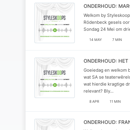
ONDERHOUD: MAR
Welkom by Styleskoops
Rödenbeck gesels oor
Sondag 24 Mei om dri
14 MAY
7 MIN
ONDERHOUD: HET 
Goeiedag en welkom by
wat SA se teaterwêreld
wat hierdie kragtige d
relevant? Bly…
8 APR
11 MIN
ONDERHOUD: FRAN