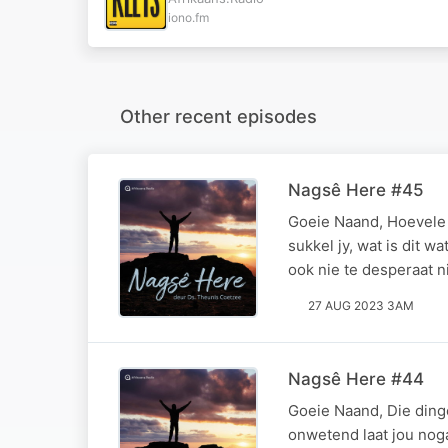
iono.fm
Other recent episodes
Nagsê Here #45
Goeie Naand, Hoevele 
sukkel jy, wat is dit wa
ook nie te desperaat n
27 AUG 2023 3AM
Nagsê Here #44
Goeie Naand, Die ding
onwetend laat jou noga