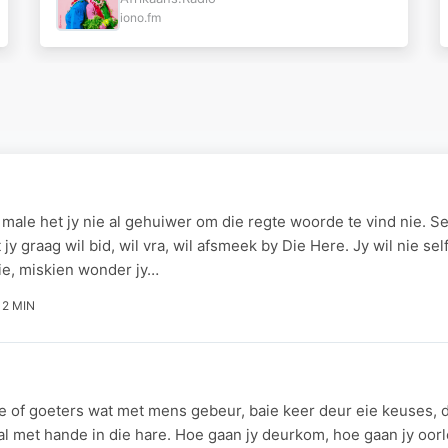
iono.fm
male het jy nie al gehuiwer om die regte woorde te vind nie. S
t jy graag wil bid, wil vra, wil afsmeek by Die Here. Jy wil nie sel
ie, miskien wonder jy…
2 MIN
e of goeters wat met mens gebeur, baie keer deur eie keuses,
l met hande in die hare. Hoe gaan jy deurkom, hoe gaan jy oorl