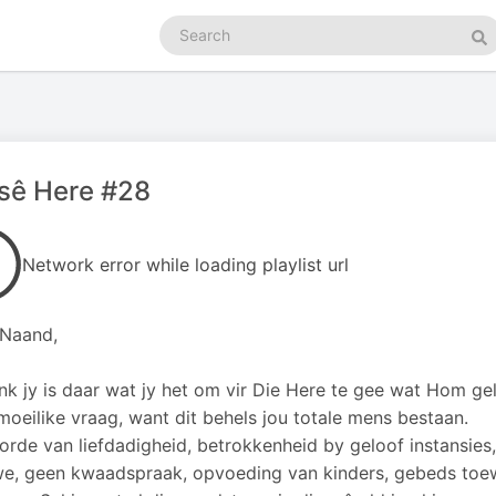
Search
podcasts
Se
sê Here #28
Network error while loading playlist url
 Naand,
nk jy is daar wat jy het om vir Die Here te gee wat Hom g
 moeilike vraag, want dit behels jou totale mens bestaan.
rde van liefdadigheid, betrokkenheid by geloof instansies,
we, geen kwaadspraak, opvoeding van kinders, gebeds toewy