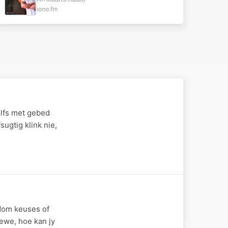
iono.fm
elfs met gebed
fsugtig klink nie,
 dom keuses of
ewe, hoe kan jy