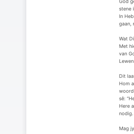
God ge
stene 
In Heb
gaan, 
Wat Di
Met hi
van Go
Lewen
Dit la
Hom as
woorde
sê: “H
Here a
nodig.
Mag jy