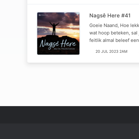
Nagsê Here #41
Goeie Naand, Hoe lekke
wat hoop beteken, sal
feitlik almal beleef e
20 JUL 2023 2AM