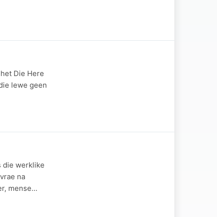
; het Die Here
 die lewe geen
 die werklike
 vrae na
wer, mense…