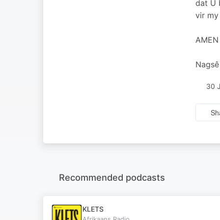
dat U 
vir my
AMEN
Nagsê
30 
Sh
Recommended podcasts
KLETS
Afrikaans.Radio