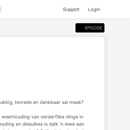
Support
Login
arch
EPISODE
elukkig, tevrede en dankbaar sal maak?
 weerhouding van verderflike dinge in
ding en diesulkes is dalk ‘n lewe aan