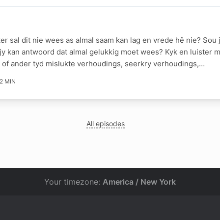
r sal dit nie wees as almal saam kan lag en vrede hê nie? Sou 
 jy kan antwoord dat almal gelukkig moet wees? Kyk en luister 
en of ander tyd mislukte verhoudings, seerkry verhoudings,…
2 MIN
All episodes
Your timezone:
America / New York