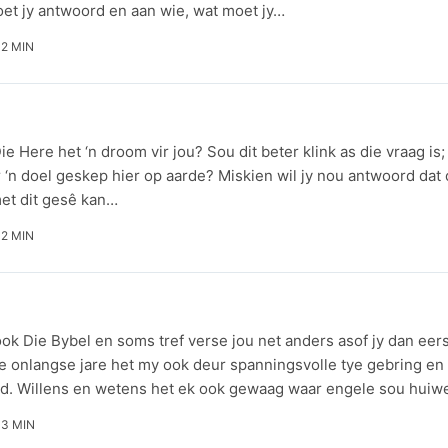
et jy antwoord en aan wie, wat moet jy…
2 MIN
e Here het ‘n droom vir jou? Sou dit beter klink as die vraag is
 ‘n doel geskep hier op aarde? Miskien wil jy nou antwoord dat
met dit gesê kan…
2 MIN
ok Die Bybel en soms tref verse jou net anders asof jy dan eers
e onlangse jare het my ook deur spanningsvolle tye gebring en
d. Willens en wetens het ek ook gewaag waar engele sou hui
3 MIN