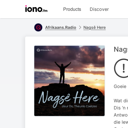
Visit
Products
Discover
iono.fm
homepage
Afrikaans.Radio
Nagsê Here
Nag
Goeie
Wat di
Dis ‘n
Antwoo
die le