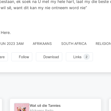
bestaan, ek soek na U met my hele hart, laat my die beste d
 wil sê, want dit kan my nie ontneem word nie”
 Here.
JUN 2023 3AM
AFRIKAANS
SOUTH AFRICA
RELIGION
are
Follow
Download
Links
2
Wat sê die Tannies
Afrikaans.Radio