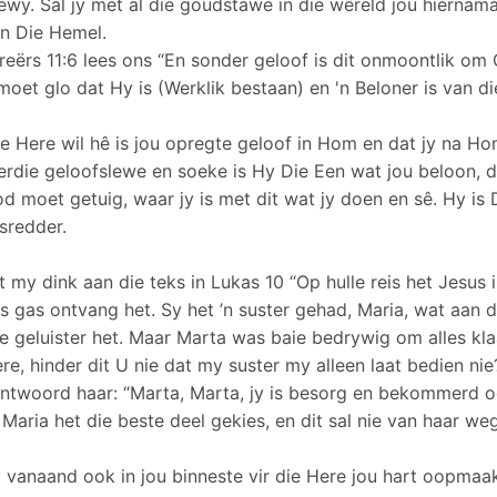
wy. Sal jy met al die goudstawe in die wêreld jou hiernamaa
in Die Hemel.
reërs 11:6 lees ons “En sonder geloof is dit onmoontlik o
moet glo dat Hy is (Werklik bestaan) en 'n Beloner is van d
e Here wil hê is jou opregte geloof in Hom en dat jy na Ho
erdie geloofslewe en soeke is Hy Die Een wat jou beloon, 
d moet getuig, waar jy is met dit wat jy doen en sê. Hy is 
sredder.
at my dink aan die teks in Lukas 10 “Op hulle reis het Jesus
 gas ontvang het. Sy het ’n suster gehad, Maria, wat aan d
 geluister het. Maar Marta was baie bedrywig om alles kla
ere, hinder dit U nie dat my suster my alleen laat bedien n
ntwoord haar: “Marta, Marta, jy is besorg en bekommerd oo
 Maria het die beste deel gekies, en dit sal nie van haar 
 vanaand ook in jou binneste vir die Here jou hart oopmaa