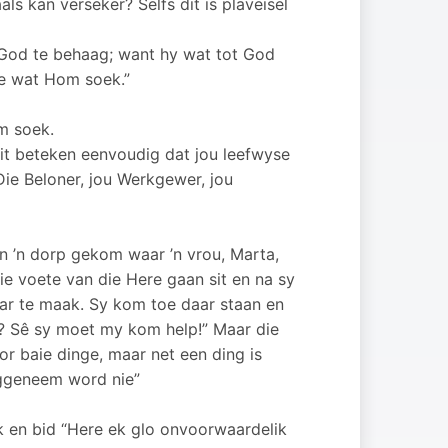
ls kan verseker? Selfs dit is plaveisel
m God te behaag; want hy wat tot God
ie wat Hom soek.”
m soek.
dit beteken eenvoudig dat jou leefwyse
Die Beloner, jou Werkgewer, jou
 in ’n dorp gekom waar ’n vrou, Marta,
ie voete van die Here gaan sit en na sy
ar te maak. Sy kom toe daar staan en
ie? Sê sy moet my kom help!” Maar die
r baie dinge, maar net een ding is
weggeneem word nie”
k en bid “Here ek glo onvoorwaardelik