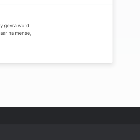
jy gevra word
maar na mense,