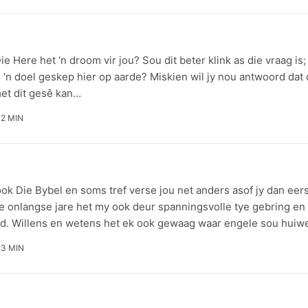
e Here het ‘n droom vir jou? Sou dit beter klink as die vraag is
 ‘n doel geskep hier op aarde? Miskien wil jy nou antwoord dat
met dit gesê kan…
2 MIN
ok Die Bybel en soms tref verse jou net anders asof jy dan eers
e onlangse jare het my ook deur spanningsvolle tye gebring en
d. Willens en wetens het ek ook gewaag waar engele sou hui
3 MIN