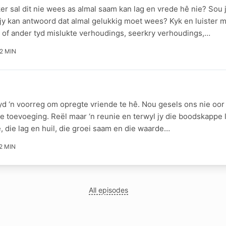
r sal dit nie wees as almal saam kan lag en vrede hê nie? Sou 
 jy kan antwoord dat almal gelukkig moet wees? Kyk en luister 
en of ander tyd mislukte verhoudings, seerkry verhoudings,…
2 MIN
tyd ‘n voorreg om opregte vriende te hê. Nou gesels ons nie oor
 toevoeging. Reël maar ‘n reunie en terwyl jy die boodskappe 
, die lag en huil, die groei saam en die waarde…
2 MIN
All episodes