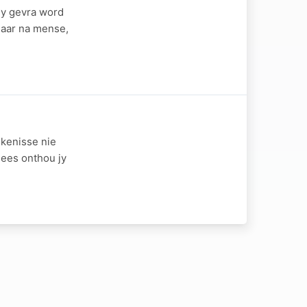
jy gevra word
maar na mense,
 kenisse nie
lees onthou jy