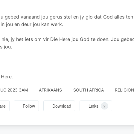
u gebed vanaand jou gerus stel en jy glo dat God alles te
 in jou en deur jou kan werk.
 nie, jy het iets om vir Die Here jou God te doen. Jou gebe
 jou.
 Here.
AUG 2023 3AM
AFRIKAANS
SOUTH AFRICA
RELIGION
are
Follow
Download
Links
2