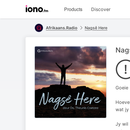
Visit
Products
Discover
iono.fm
homepage
Afrikaans.Radio
Nagsê Here
Nag
Goeie
Hoevel
wat jy
Jy wil