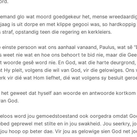
ord.
 iemand glo wat moord goedgekeur het, mense wreedaardig v
aag is uit dorpe en met klippe gegooi was, so hardkoppig
 straf, opstandig teen die regering en kerkleiers.
e einste persoon wat ons aanhaal vanaand, Paulus, wat sê 
s weet nie wat en hoe ons behoort te bid nie, maar die Gees
t woorde gesê word nie. En God, wat die harte deurgrond,
nt Hy pleit, volgens die wil van God, vir die gelowiges. Ons
k vir dié wat Hom liefhet, dié wat volgens sy besluit geroe
 het geweet dat hyself aan woorde en antwoorde kortkom en
van God.
eloos word jou gemoedstoestand ook oorgedra omdat God 
bed geprewel met stilte en in jou swakheid. Jou seerkry, jo
jou hoop op beter dae. Vir jou as gelowige sien God net jou