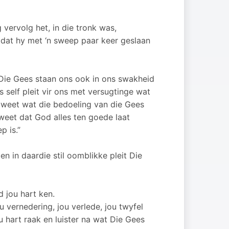
ervolg het, in die tronk was,
 dat hy met ‘n sweep paar keer geslaan
“Die Gees staan ons ook in ons swakheid
 self pleit vir ons met versugtinge wat
 weet wat die bedoeling van die Gees
 weet dat God alles ten goede laat
p is.”
 in daardie stil oomblikke pleit Die
jou hart ken.
u vernedering, jou verlede, jou twyfel
 hart raak en luister na wat Die Gees