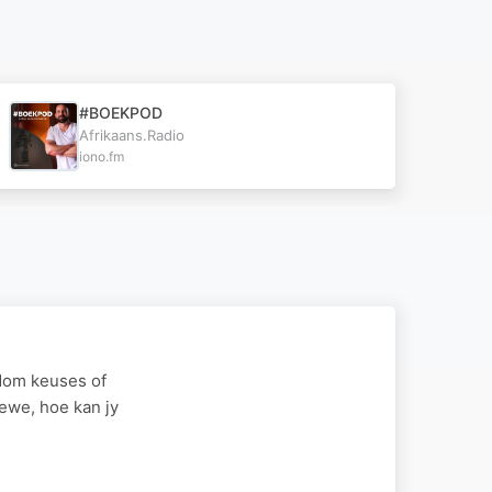
#BOEKPOD
Afrikaans.Radio
iono.fm
 dom keuses of
ewe, hoe kan jy