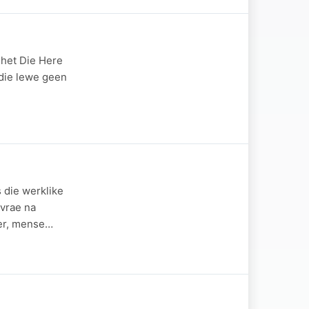
; het Die Here
 die lewe geen
 die werklike
 vrae na
wer, mense…