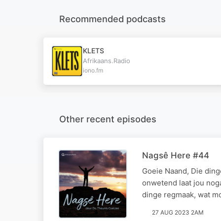
Recommended podcasts
KLETS
Afrikaans.Radio
iono.fm
Other recent episodes
Nagsê Here #44
Goeie Naand, Die ding
onwetend laat jou noga
dinge regmaak, wat mo
27 AUG 2023 2AM