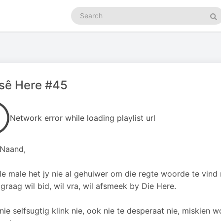
Search
podcasts
Se
sê Here #45
Network error while loading playlist url
 Naand,
e male het jy nie al gehuiwer om die regte woorde te vind n
 graag wil bid, wil vra, wil afsmeek by Die Here.
 nie selfsugtig klink nie, ook nie te desperaat nie, miskien 