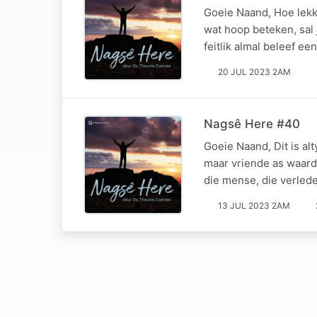
Goeie Naand, Hoe lekke
wat hoop beteken, sal
feitlik almal beleef e
20 JUL 2023 2AM
Nagsê Here #40
Goeie Naand, Dit is al
maar vriende as waarde
die mense, die verlede
13 JUL 2023 2AM