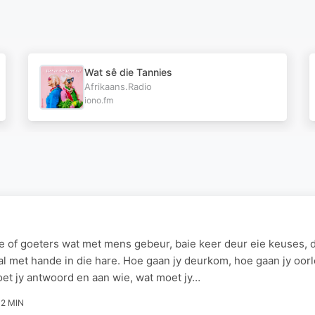
Wat sê die Tannies
Afrikaans.Radio
iono.fm
e of goeters wat met mens gebeur, baie keer deur eie keuses,
l met hande in die hare. Hoe gaan jy deurkom, hoe gaan jy oorl
et jy antwoord en aan wie, wat moet jy…
2 MIN