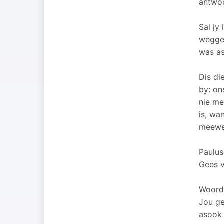
antwo
Sal jy
weggej
was as
Dis di
by: on
nie me
is, wa
meewer
Paulus
Gees 
Woord
Jou ge
asook 