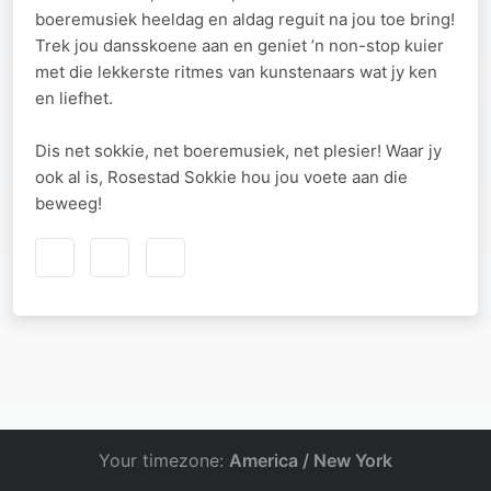
boeremusiek heeldag en aldag reguit na jou toe bring!
Trek jou dansskoene aan en geniet ’n non-stop kuier
met die lekkerste ritmes van kunstenaars wat jy ken
en liefhet.
Dis net sokkie, net boeremusiek, net plesier! Waar jy
ook al is, Rosestad Sokkie hou jou voete aan die
beweeg!
Your timezone:
America / New York