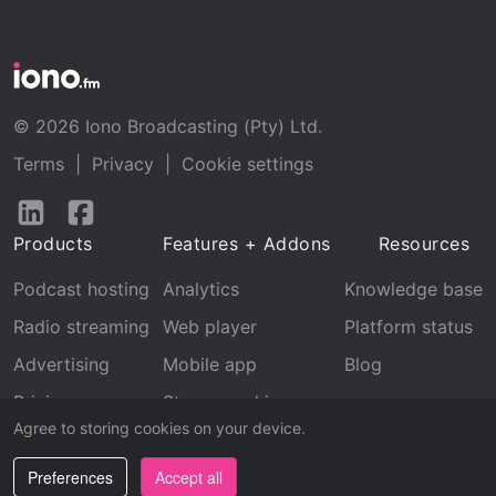
© 2026 Iono Broadcasting (Pty) Ltd.
Terms
|
Privacy
|
Cookie settings
Follow
Follow
us
us
Products
Features + Addons
Resources
on
on
LinkedIn
Facebook
Podcast hosting
Analytics
Knowledge base
Radio streaming
Web player
Platform status
Advertising
Mobile app
Blog
Pricing
Stream archive
Agree to storing cookies on your device.
Recognition
Preferences
Accept all