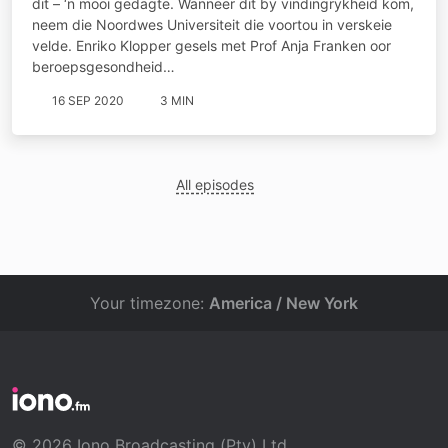
dit – ‘n mooi gedagte. Wanneer dit by vindingrykheid kom,
neem die Noordwes Universiteit die voortou in verskeie
velde. Enriko Klopper gesels met Prof Anja Franken oor
beroepsgesondheid…
16 SEP 2020
3 MIN
All episodes
Your timezone:
America / New York
© 2026 Iono Broadcasting (Pty) Ltd.