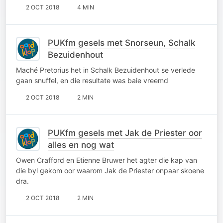
2 OCT 2018
4 MIN
PUKfm gesels met Snorseun, Schalk
Bezuidenhout
Maché Pretorius het in Schalk Bezuidenhout se verlede
gaan snuffel, en die resultate was baie vreemd
2 OCT 2018
2 MIN
PUKfm gesels met Jak de Priester oor
alles en nog wat
Owen Crafford en Etienne Bruwer het agter die kap van
die byl gekom oor waarom Jak de Priester onpaar skoene
dra.
2 OCT 2018
2 MIN