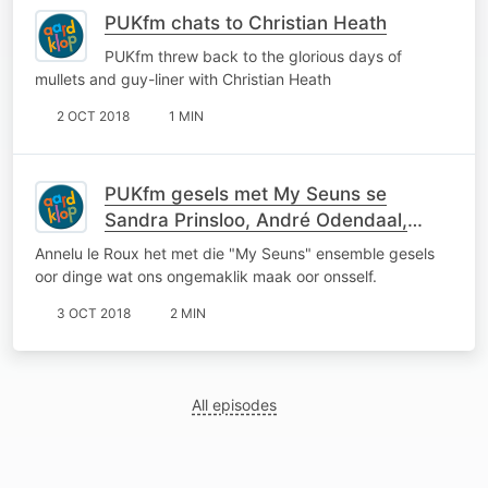
PUKfm chats to Christian Heath
PUKfm threw back to the glorious days of
mullets and guy-liner with Christian Heath
2 OCT 2018
1 MIN
PUKfm gesels met My Seuns se
Sandra Prinsloo, André Odendaal,
Sandi Schultz en Edwin van der Walt
Annelu le Roux het met die "My Seuns" ensemble gesels
oor dinge wat ons ongemaklik maak oor onsself.
3 OCT 2018
2 MIN
All episodes