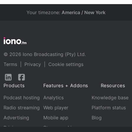
Your timezone:
America / New York
© 2026 Iono Broadcasting (Pty) Ltd.
Terms
|
Privacy
|
Cookie settings
Follow
Follow
us
us
Products
Features + Addons
Resources
on
on
LinkedIn
Facebook
Podcast hosting
Analytics
Knowledge base
Radio streaming
Web player
Platform status
Advertising
Mobile app
Blog
Pricing
Stream archive