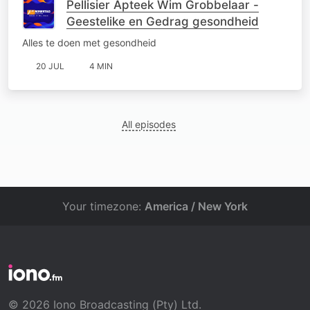
Pellisier Apteek Wim Grobbelaar -
Geestelike en Gedrag gesondheid
Alles te doen met gesondheid
20 JUL
4 MIN
All episodes
Your timezone:
America / New York
© 2026 Iono Broadcasting (Pty) Ltd.