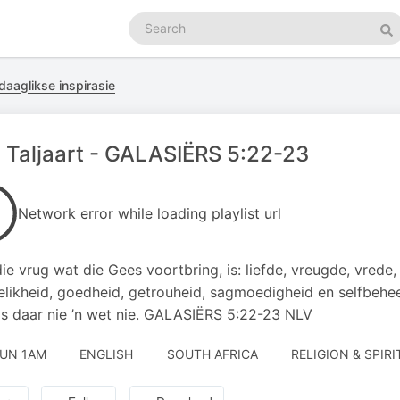
Search
podcasts
Se
daaglikse inspirasie
 Taljaart - GALASIËRS 5:22-23
Network error while loading playlist url
ie vrug wat die Gees voortbring, is: liefde, vreugde, vrede,
elikheid, goedheid, getrouheid, sagmoedigheid en selfbehee
is daar nie ’n wet nie. GALASIËRS 5:22-23 NLV
JUN 1AM
ENGLISH
SOUTH AFRICA
RELIGION & SPIRI