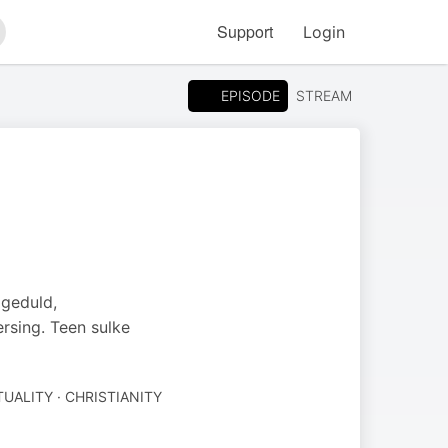
Support
Login
arch
EPISODE
STREAM
 geduld,
rsing. Teen sulke
TUALITY · CHRISTIANITY