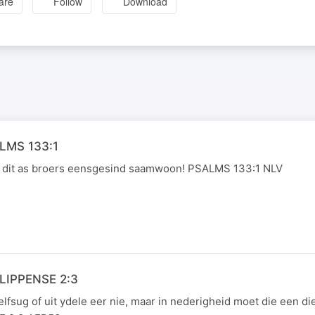
are
Follow
Download
ALMS 133:1
s dit as broers eensgesind saamwoon! PSALMS 133:1 NLV
ILIPPENSE 2:3
elfsug of uit ydele eer nie, maar in nederigheid moet die een di