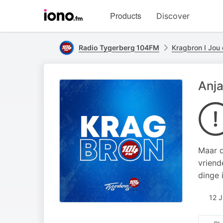
Visit
Products
Discover
iono.fm
homepage
Radio Tygerberg 104FM
Kragbron I Jou 
Anja
Maar d
vriend
dinge 
12 