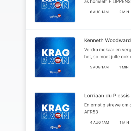
as homself. FILIPPEN
6 AUG 1AM
2 MIN
Kenneth Woodward
Verdra mekaar en verge
het, so moet julle o
5 AUG 1AM
1 MIN
Lorriaan du Plessis
En ernstig strewe om 
AFR53
4 AUG 1AM
1 MIN