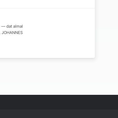
o — dat almal
es. JOHANNES