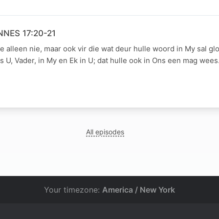
NNES 17:20-21
le alleen nie, maar ook vir die wat deur hulle woord in My sal gl
 U, Vader, in My en Ek in U; dat hulle ook in Ons een mag we
All episodes
Your timezone:
America / New York