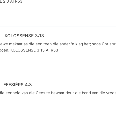
SE 2:3 AFR53
 - KOLOSSENSE 3:13
we mekaar as die een teen die ander 'n klag het; soos Christus
ok doen. KOLOSSENSE 3:13 AFR53
 - EFÉSIËRS 4:3
die eenheid van die Gees te bewaar deur die band van die vred