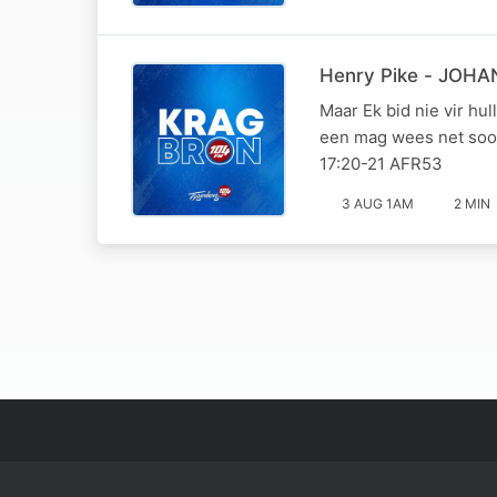
Henry Pike - JOHA
Maar Ek bid nie vir hul
een mag wees net soos
17:20-21 AFR53
3 AUG 1AM
2 MIN