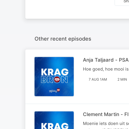
Sh
Other recent episodes
Anja Taljaard - PS
Hoe goed, hoe mooi i
7 AUG 1AM
2 MIN
Clement Martin - F
Moenie iets doen uit s