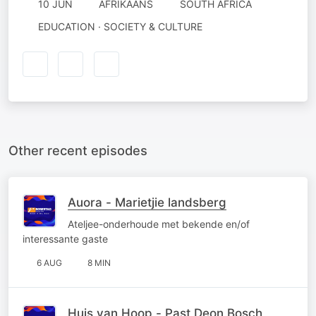
10 JUN
AFRIKAANS
SOUTH AFRICA
EDUCATION · SOCIETY & CULTURE
Other recent episodes
Auora - Marietjie landsberg
Ateljee-onderhoude met bekende en/of
interessante gaste
6 AUG
8 MIN
Huis van Hoop - Past Deon Bosch