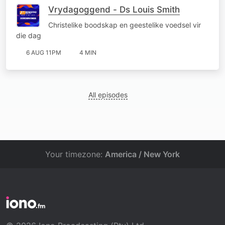
Vrydagoggend - Ds Louis Smith
Christelike boodskap en geestelike voedsel vir
die dag
6 AUG 11PM
4 MIN
All episodes
Your timezone:
America / New York