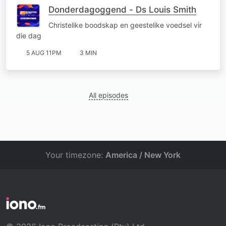
Donderdagoggend - Ds Louis Smith
Christelike boodskap en geestelike voedsel vir
die dag
5 AUG 11PM
3 MIN
All episodes
Your timezone:
America / New York