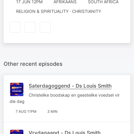
17 JUN 12PM
AFRIKAANS
SOUTH AFRICA
RELIGION & SPIRITUALITY · CHRISTIANITY
Other recent episodes
Saterdagoggend - Ds Louis Smith
Christelike boodskap en geestelike voedsel vir
die dag
7 AUG 11PM
3 MIN
Vrydagaand - Ds Louis Smith