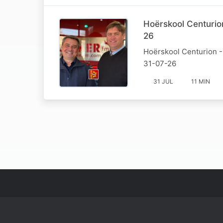
Hoërskool Centuri
26
Hoërskool Centurion 
31-07-26
31 JUL
11 MIN