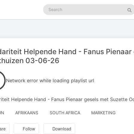
Search
podcasts
Se
dariteit Helpende Hand - Fanus Pienaar
thuizen 03-06-26
Network error while loading playlist url
riteit Helpende Hand - Fanus Pienaar gesels met Suzette 
UN
AFRIKAANS
SOUTH AFRICA
MARKETING
are
Follow
Download