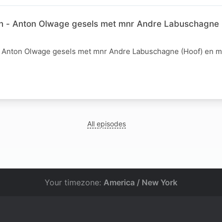
on - Anton Olwage gesels met mnr Andre Labuschagne 
- Anton Olwage gesels met mnr Andre Labuschagne (Hoof) en 
All episodes
Your timezone:
America / New York