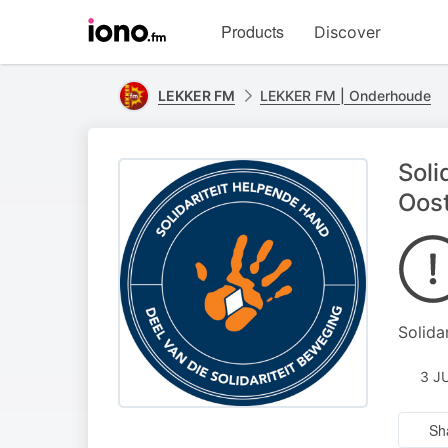
Visit
Products
Discover
iono.fm
homepage
LEKKER FM
LEKKER FM | Onderhoude
Soli
Oos
Solida
3 J
Sh