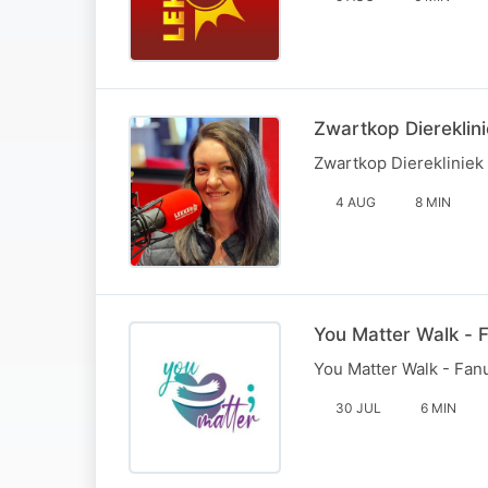
Zwartkop Diereklin
Zwartkop Dierekliniek
4 AUG
8 MIN
You Matter Walk - 
You Matter Walk - Fan
30 JUL
6 MIN