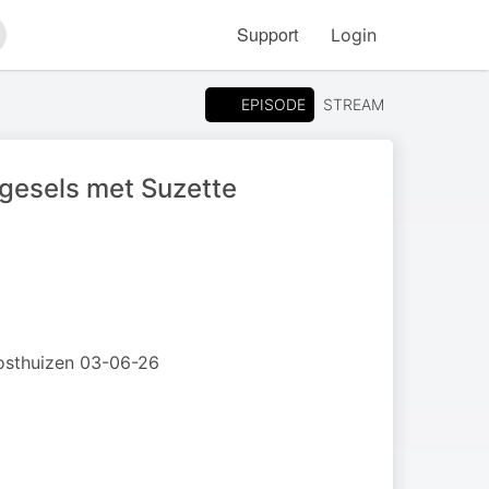
Support
Login
arch
EPISODE
STREAM
 gesels met Suzette
Oosthuizen 03-06-26