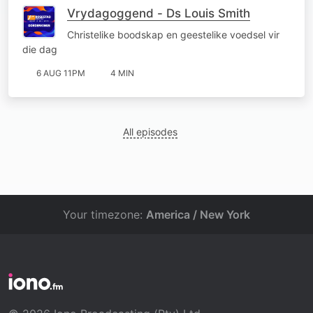
Vrydagoggend - Ds Louis Smith
Christelike boodskap en geestelike voedsel vir
die dag
6 AUG 11PM
4 MIN
All episodes
Your timezone:
America / New York