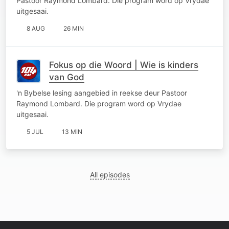
Pastoor Raymond Lombard. Die program word op Vrydae
uitgesaai.
8 AUG
26 MIN
Fokus op die Woord | Wie is kinders
van God
'n Bybelse lesing aangebied in reekse deur Pastoor
Raymond Lombard. Die program word op Vrydae
uitgesaai.
5 JUL
13 MIN
All episodes