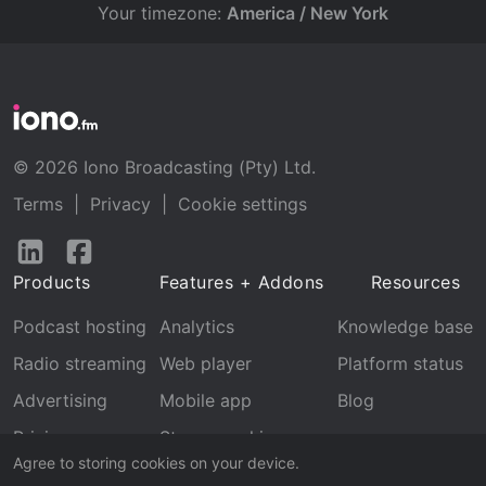
Your timezone:
America / New York
© 2026 Iono Broadcasting (Pty) Ltd.
Terms
|
Privacy
|
Cookie settings
Follow
Follow
us
us
Products
Features + Addons
Resources
on
on
LinkedIn
Facebook
Podcast hosting
Analytics
Knowledge base
Radio streaming
Web player
Platform status
Advertising
Mobile app
Blog
Pricing
Stream archive
Agree to storing cookies on your device.
Recognition