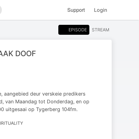
Support
Login
arch
EPISODE
STREAM
AAK DOOF
, aangebied deur verskeie predikers
nd, van Maandag tot Donderdag, en op
 uitgesaai op Tygerberg 104fm.
IRITUALITY