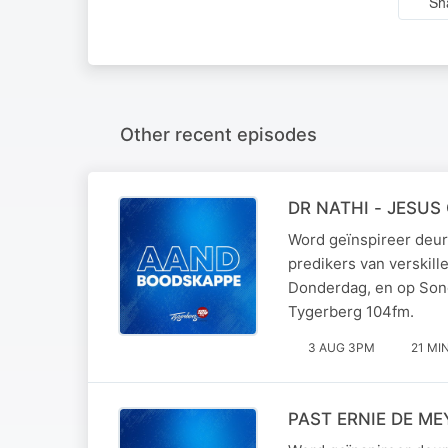
Sh
Other recent episodes
DR NATHI - JESUS
Word geïnspireer deur
predikers van verskil
Donderdag, en op Son
Tygerberg 104fm.
3 AUG 3PM
21 MI
PAST ERNIE DE ME