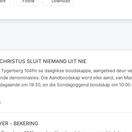
are
Follow
Download
 CHRISTUS SLUIT NIEMAND UIT NIE
 Tygerberg 104fm se daaglikse boodskappe, aangebied deur ve
lende denominasies. Die Aandboodskap word elke aand, van Maa
dagaande om 19:30, en die Sondagoggend boodskap om 10:00 u
N
YER - BEKERING