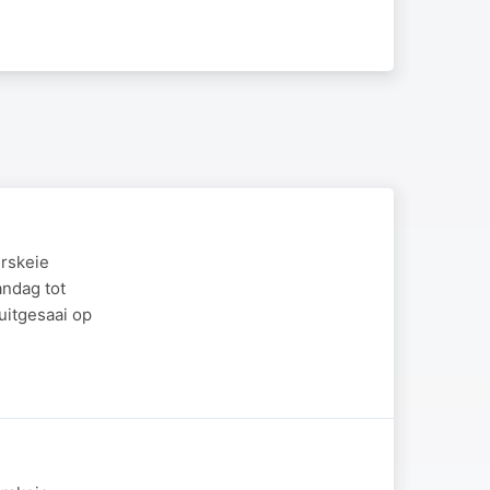
rskeie
ndag tot
itgesaai op