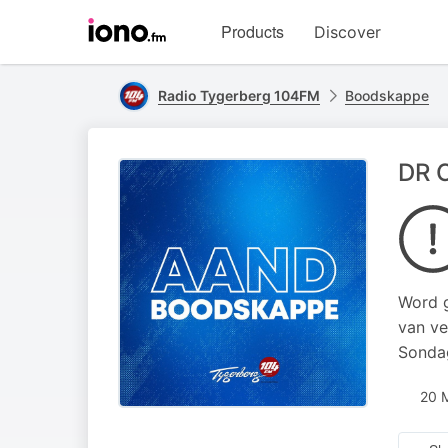
Visit
Products
Discover
iono.fm
homepage
Radio Tygerberg 104FM
Boodskappe
DR 
Word g
van ve
Sonda
20 