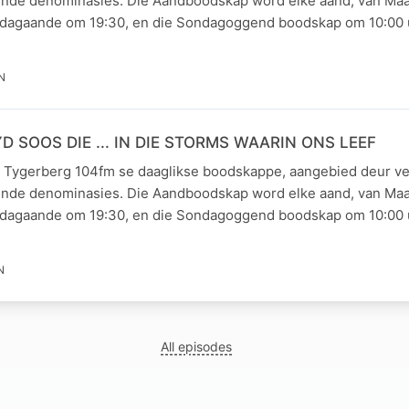
lende denominasies. Die Aandboodskap word elke aand, van Maa
dagaande om 19:30, en die Sondagoggend boodskap om 10:00 u
N
YD SOOS DIE ... IN DIE STORMS WAARIN ONS LEEF
 Tygerberg 104fm se daaglikse boodskappe, aangebied deur ve
lende denominasies. Die Aandboodskap word elke aand, van Maa
dagaande om 19:30, en die Sondagoggend boodskap om 10:00 u
N
All episodes