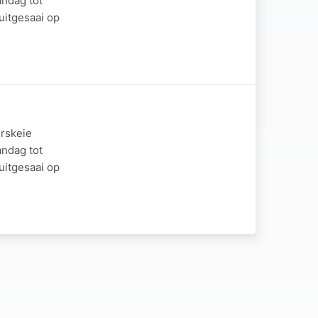
ndag tot
itgesaai op
rskeie
ndag tot
itgesaai op