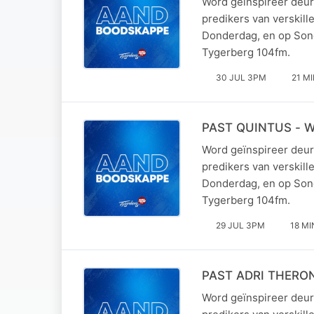
Word geïnspireer deur
predikers van verskil
Donderdag, en op Son
Tygerberg 104fm.
30 JUL 3PM
21 M
PAST QUINTUS - 
Word geïnspireer deur
predikers van verskil
Donderdag, en op Son
Tygerberg 104fm.
29 JUL 3PM
18 MI
PAST ADRI THERO
Word geïnspireer deur