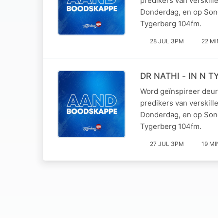
predikers van verskil
Donderdag, en op Son
Tygerberg 104fm.
28 JUL 3PM
22 MI
DR NATHI - IN N T
Word geïnspireer deur
predikers van verskil
Donderdag, en op Son
Tygerberg 104fm.
27 JUL 3PM
19 MI