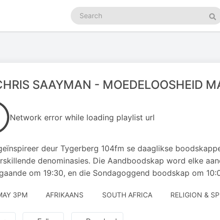
Search
podcasts
Se
CHRIS SAAYMAN - MOEDELOOSHEID M
Network error while loading playlist url
eïnspireer deur Tygerberg 104fm se daaglikse boodskappe
rskillende denominasies. Die Aandboodskap word elke aa
gaande om 19:30, en die Sondagoggend boodskap om 10:00
MAY 3PM
AFRIKAANS
SOUTH AFRICA
RELIGION & SP