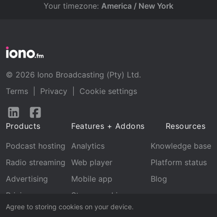
Your timezone:
America / New York
© 2026 Iono Broadcasting (Pty) Ltd.
Terms
|
Privacy
|
Cookie settings
Follow
Follow
us
us
Products
Features + Addons
Resources
on
on
LinkedIn
Facebook
Podcast hosting
Analytics
Knowledge base
Radio streaming
Web player
Platform status
Advertising
Mobile app
Blog
Pricing
Stream archive
Agree to storing cookies on your device.
Recognition