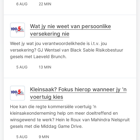
6 AUG
22 MIN
Wat jy nie weet van persoonlike
versekering nie
Weet jy wat jou verantwoordelikhede is i.t.v. jou
versekering? GJ Wentsel van Black Sable Risikobestuur
gesels met Laeveld Brunch.
5 AUG
13 MIN
Kleinsaak? Fokus hierop wanneer jy 'n
voertuig kies
Hoe kan die regte kommersiële voertuig 'n
kleinsakeonderneming help om meer doeltreffend en
winsgewend te werk? Hein le Roux van Mahindra Nelspruit
gesels met die Middag Game Drive.
5 AUG
9 MIN