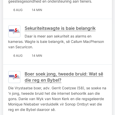
geestesgesondheid en ondersteuning aan tieners.
6 AUG
14 MIN
Sekuriteitswagte is baie belangrik
Daar is meer aan sekuriteit as alarms en
kameras. Wagte is baie belangrik, sê Callum MacPherson
van Securicon.
6 AUG
14 MIN
Boer soek jong, tweede bruid: Wat sê
die reg en Bybel?
Die Vrystaatse boer, adv. Gerrit Coetzee (58), se soeke na
'n jong, tweede bruid het die internet behoorlik aan die
gons. Danie van Wyk van Neon Kerk en die regsgeleerde
Monique Niebaber verduidelik vir Sonop Ontbyt wat die
reg en die Bybel daaroor sê.