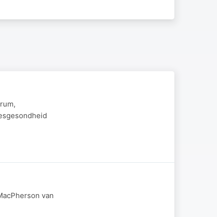
trum,
stesgesondheid
m MacPherson van