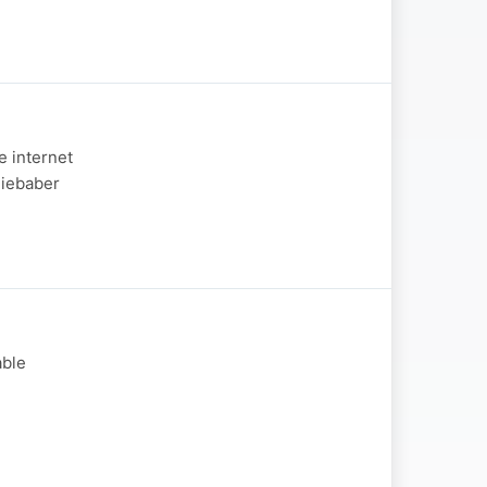
e internet
Niebaber
able