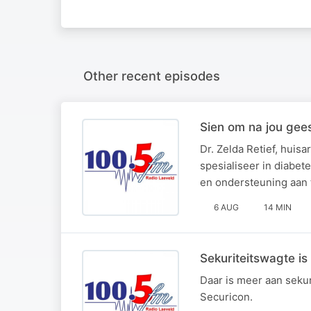
Other recent episodes
Sien om na jou gee
Dr. Zelda Retief, hui
spesialiseer in diabe
en ondersteuning aan 
6 AUG
14 MIN
Sekuriteitswagte is
Daar is meer aan sekur
Securicon.