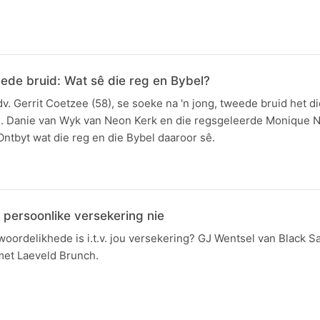
ede bruid: Wat sê die reg en Bybel?
dv. Gerrit Coetzee (58), se soeke na 'n jong, tweede bruid het di
s. Danie van Wyk van Neon Kerk en die regsgeleerde Monique 
Ontbyt wat die reg en die Bybel daaroor sê.
 persoonlike versekering nie
woordelikhede is i.t.v. jou versekering? GJ Wentsel van Black S
met Laeveld Brunch.