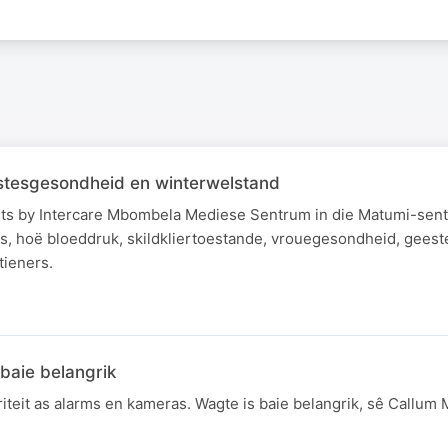
stesgesondheid en winterwelstand
sarts by Intercare Mbombela Mediese Sentrum in die Matumi-sen
tes, hoë bloeddruk, skildkliertoestande, vrouegesondheid, gee
tieners.
 baie belangrik
iteit as alarms en kameras. Wagte is baie belangrik, sê Callu