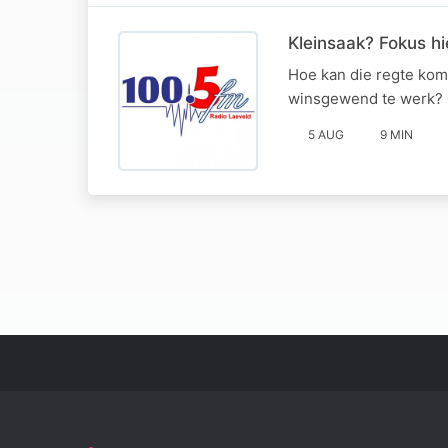
Kleinsaak? Fokus hi
Hoe kan die regte kom
winsgewend te werk? H
5 AUG
9 MIN