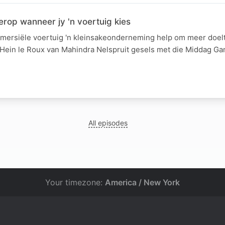
erop wanneer jy 'n voertuig kies
mersiële voertuig 'n kleinsakeonderneming help om meer doel
ein le Roux van Mahindra Nelspruit gesels met die Middag Ga
All episodes
Your timezone:
America / New York