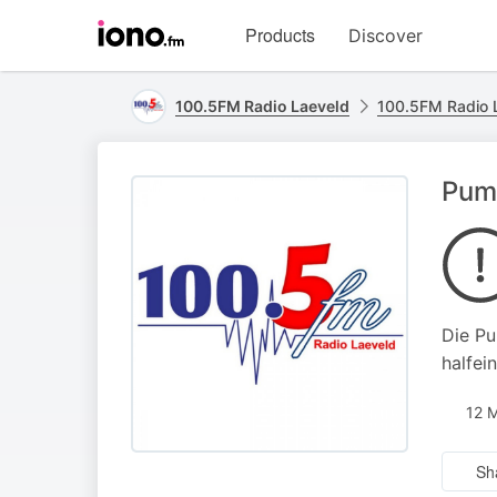
Visit
Products
Discover
iono.fm
homepage
100.5FM Radio Laeveld
100.5FM Radio 
Puma
Die Pu
halfei
12 
Sh