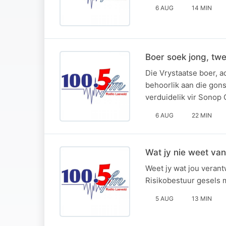
6 AUG
14 MIN
Boer soek jong, twe
Die Vrystaatse boer, a
behoorlik aan die gon
verduidelik vir Sonop 
6 AUG
22 MIN
Wat jy nie weet van
Weet jy wat jou verant
Risikobestuur gesels 
5 AUG
13 MIN