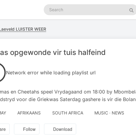
Search
podcasts
Se
Laeveld LUISTER WEER
s opgewonde vir tuis halfeind
Network error while loading playlist url
mas en Cheetahs speel Vrydagaand om 18:00 by Mbombela-
ndstryd voor die Griekwas Saterdag gashere is vir die Bolan
MAY
AFRIKAANS
SOUTH AFRICA
MUSIC · NEWS
are
Follow
Download