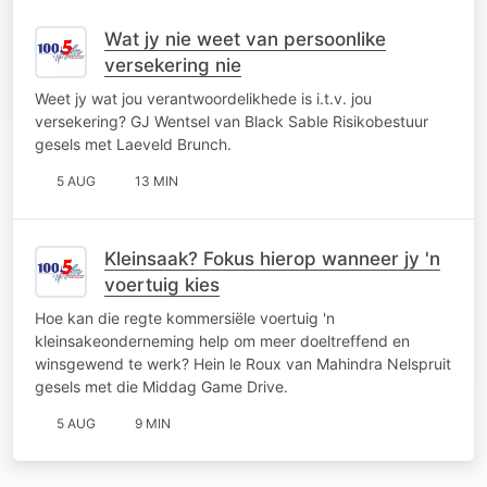
Wat jy nie weet van persoonlike
versekering nie
Weet jy wat jou verantwoordelikhede is i.t.v. jou
versekering? GJ Wentsel van Black Sable Risikobestuur
gesels met Laeveld Brunch.
5 AUG
13 MIN
Kleinsaak? Fokus hierop wanneer jy 'n
voertuig kies
Hoe kan die regte kommersiële voertuig 'n
kleinsakeonderneming help om meer doeltreffend en
winsgewend te werk? Hein le Roux van Mahindra Nelspruit
gesels met die Middag Game Drive.
5 AUG
9 MIN