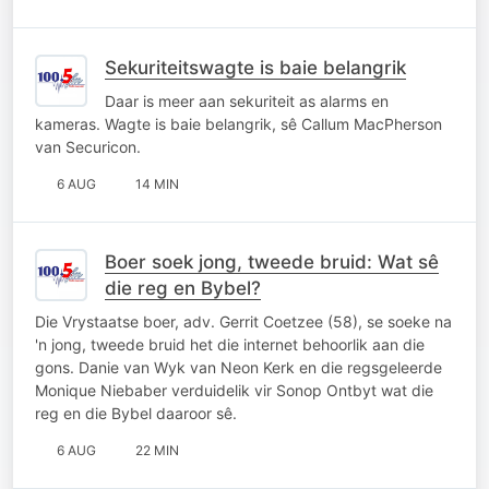
Sekuriteitswagte is baie belangrik
Daar is meer aan sekuriteit as alarms en
kameras. Wagte is baie belangrik, sê Callum MacPherson
van Securicon.
6 AUG
14 MIN
Boer soek jong, tweede bruid: Wat sê
die reg en Bybel?
Die Vrystaatse boer, adv. Gerrit Coetzee (58), se soeke na
'n jong, tweede bruid het die internet behoorlik aan die
gons. Danie van Wyk van Neon Kerk en die regsgeleerde
Monique Niebaber verduidelik vir Sonop Ontbyt wat die
reg en die Bybel daaroor sê.
6 AUG
22 MIN