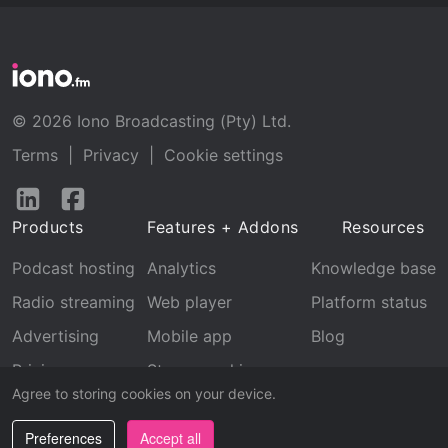
© 2026 Iono Broadcasting (Pty) Ltd.
Terms
|
Privacy
|
Cookie settings
Follow
Follow
us
us
Products
Features + Addons
Resources
on
on
LinkedIn
Facebook
Podcast hosting
Analytics
Knowledge base
Radio streaming
Web player
Platform status
Advertising
Mobile app
Blog
Pricing
Stream archive
Agree to storing cookies on your device.
Recognition
Preferences
Accept all