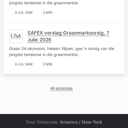
jongste tendense in die graanmarkte.
9 JUL 5AM
2 MIN
SAFEX verslag:Graanmarkoorsig, 7
Julie 2026
Graan SA ekonoom, Heleen Viljoen, gee 'n oorsig van die
jongste tendense in die graanmarkte.
9 JUL 5AM
2 MIN
All episodes
Your timezone:
America / New York