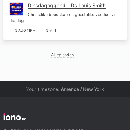
Dinsdagoggend - Ds Louis Smith
Christelike boodskap en geestelike voedsel vir
die dag
3 AUG 11PM
3 MIN
All episodes
Your timezone:
America / New York